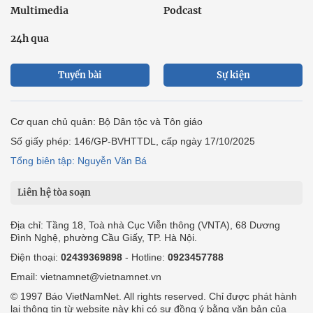
Multimedia
Podcast
24h qua
Tuyến bài
Sự kiện
Cơ quan chủ quản: Bộ Dân tộc và Tôn giáo
Số giấy phép: 146/GP-BVHTTDL, cấp ngày 17/10/2025
Tổng biên tập: Nguyễn Văn Bá
Liên hệ tòa soạn
Địa chỉ: Tầng 18, Toà nhà Cục Viễn thông (VNTA), 68 Dương
Đình Nghệ, phường Cầu Giấy, TP. Hà Nội.
Điện thoại:
02439369898
- Hotline:
0923457788
Email: vietnamnet@vietnamnet.vn
© 1997 Báo VietNamNet. All rights reserved. Chỉ được phát hành
lại thông tin từ website này khi có sự đồng ý bằng văn bản của