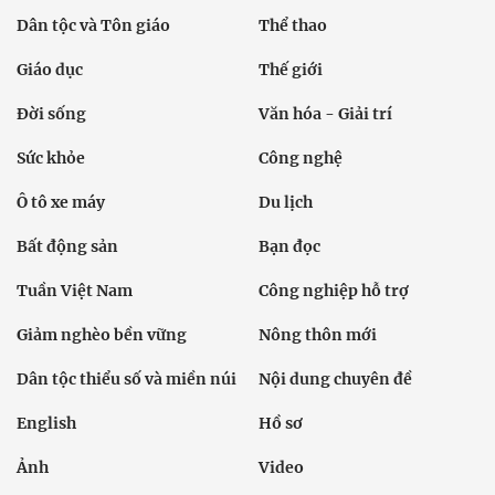
Dân tộc và Tôn giáo
Thể thao
Giáo dục
Thế giới
Đời sống
Văn hóa - Giải trí
Sức khỏe
Công nghệ
Ô tô xe máy
Du lịch
Bất động sản
Bạn đọc
Tuần Việt Nam
Công nghiệp hỗ trợ
Giảm nghèo bền vững
Nông thôn mới
Dân tộc thiểu số và miền núi
Nội dung chuyên đề
English
Hồ sơ
Ảnh
Video