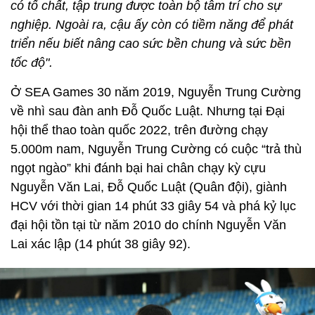
có tố chất, tập trung được toàn bộ tâm trí cho sự
nghiệp. Ngoài ra, cậu ấy còn có tiềm năng để phát
triển nếu biết nâng cao sức bền chung và sức bền
tốc độ".
Ở SEA Games 30 năm 2019, Nguyễn Trung Cường
về nhì sau đàn anh Đỗ Quốc Luật. Nhưng tại Đại
hội thể thao toàn quốc 2022, trên đường chạy
5.000m nam, Nguyễn Trung Cường có cuộc “trả thù
ngọt ngào” khi đánh bại hai chân chạy kỳ cựu
Nguyễn Văn Lai, Đỗ Quốc Luật (Quân đội), giành
HCV với thời gian 14 phút 33 giây 54 và phá kỷ lục
đại hội tồn tại từ năm 2010 do chính Nguyễn Văn
Lai xác lập (14 phút 38 giây 92).