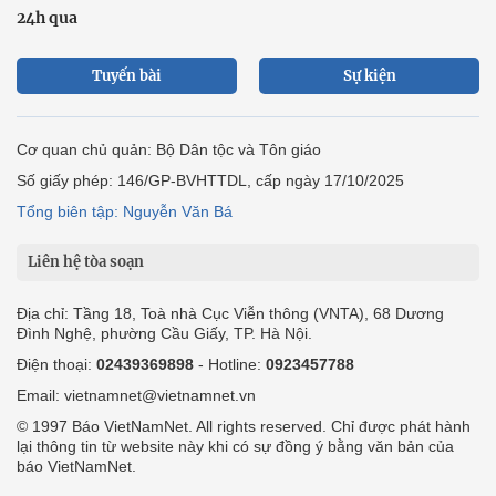
24h qua
Tuyến bài
Sự kiện
Cơ quan chủ quản: Bộ Dân tộc và Tôn giáo
Số giấy phép: 146/GP-BVHTTDL, cấp ngày 17/10/2025
Tổng biên tập: Nguyễn Văn Bá
Liên hệ tòa soạn
Địa chỉ: Tầng 18, Toà nhà Cục Viễn thông (VNTA), 68 Dương
Đình Nghệ, phường Cầu Giấy, TP. Hà Nội.
Điện thoại:
02439369898
- Hotline:
0923457788
Email: vietnamnet@vietnamnet.vn
© 1997 Báo VietNamNet. All rights reserved. Chỉ được phát hành
lại thông tin từ website này khi có sự đồng ý bằng văn bản của
báo VietNamNet.