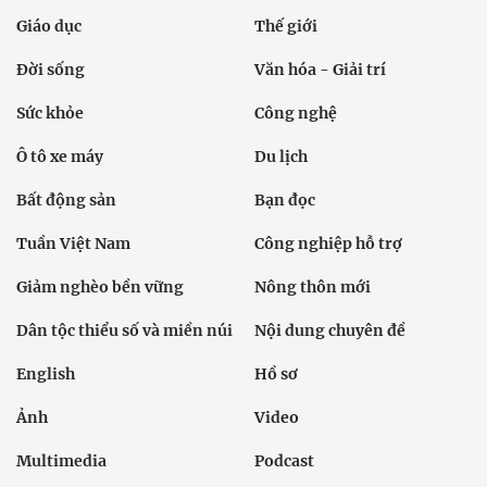
Giáo dục
Thế giới
Đời sống
Văn hóa - Giải trí
Sức khỏe
Công nghệ
Ô tô xe máy
Du lịch
Bất động sản
Bạn đọc
Tuần Việt Nam
Công nghiệp hỗ trợ
Giảm nghèo bền vững
Nông thôn mới
Dân tộc thiểu số và miền núi
Nội dung chuyên đề
English
Hồ sơ
Ảnh
Video
Multimedia
Podcast