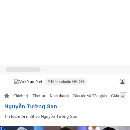
# Điểm chuẩn ĐH-CĐ
Chính trị
Thời sự
Kinh doanh
Dân tộc và Tôn giáo
Giáo dục
Nguyễn Tường San
Tin tức mới nhất về
Nguyễn Tường San