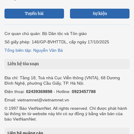
Tuyến bài
Sự kiện
Cơ quan chủ quản: Bộ Dân tộc và Tôn giáo
Số giấy phép: 146/GP-BVHTTDL, cấp ngày 17/10/2025
Tổng biên tập: Nguyễn Văn Bá
Liên hệ tòa soạn
Địa chỉ: Tầng 18, Toà nhà Cục Viễn thông (VNTA), 68 Dương
Đình Nghệ, phường Cầu Giấy, TP. Hà Nội.
Điện thoại:
02439369898
- Hotline:
0923457788
Email: vietnamnet@vietnamnet.vn
© 1997 Báo VietNamNet. All rights reserved. Chỉ được phát hành
lại thông tin từ website này khi có sự đồng ý bằng văn bản của
báo VietNamNet.
Liên hệ quảng cáo