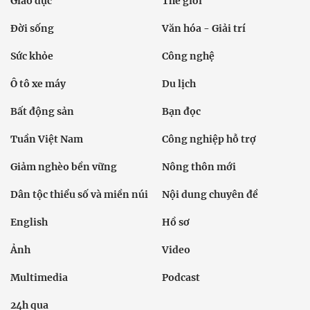
Giáo dục
Thế giới
Đời sống
Văn hóa - Giải trí
Sức khỏe
Công nghệ
Ô tô xe máy
Du lịch
Bất động sản
Bạn đọc
Tuần Việt Nam
Công nghiệp hỗ trợ
Giảm nghèo bền vững
Nông thôn mới
Dân tộc thiểu số và miền núi
Nội dung chuyên đề
English
Hồ sơ
Ảnh
Video
Multimedia
Podcast
24h qua