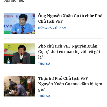
bao giờ hết.
Ông Nguyễn Xuân Gụ từ chức Phó
Chủ tịch VFF
BÓNG ĐÁ VIỆT NAM
Phó chủ tịch VFF Nguyễn Xuân
Gụ tự khai có quan hệ với 'cô gái
lạ'
THỜI SỰ
Thực hư Phó Chủ tịch VFF
Nguyễn Xuân Gụ mua dâm bị tạm
giữ
THỜI SỰ