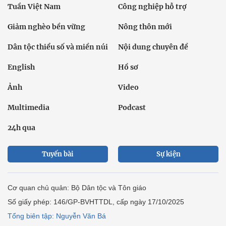
Tuần Việt Nam
Công nghiệp hỗ trợ
Giảm nghèo bền vững
Nông thôn mới
Dân tộc thiểu số và miền núi
Nội dung chuyên đề
English
Hồ sơ
Ảnh
Video
Multimedia
Podcast
24h qua
Tuyến bài
Sự kiện
Cơ quan chủ quản: Bộ Dân tộc và Tôn giáo
Số giấy phép: 146/GP-BVHTTDL, cấp ngày 17/10/2025
Tổng biên tập: Nguyễn Văn Bá