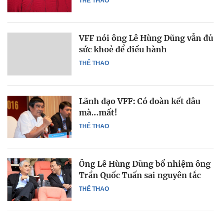
THỂ THAO
VFF nói ông Lê Hùng Dũng vẫn đủ
sức khoẻ để điều hành
THỂ THAO
Lãnh đạo VFF: Có đoàn kết đâu
mà...mất!
THỂ THAO
Ông Lê Hùng Dũng bổ nhiệm ông
Trần Quốc Tuấn sai nguyên tắc
THỂ THAO