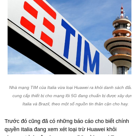
Nhà mạng TIM của Italia vừa loại Huawei ra khỏi danh sách đấu 
cung cấp thiết bị cho mạng lõi 5G đang chuẩn bị được xây dựng
Italia và Brazil, theo một số nguồn tin thân cận cho hay.
Trước đó cũng đã có những báo cáo cho biết chính
quyền Italia đang xem xét loại trừ Huawei khỏi