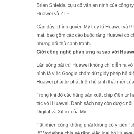
Brian Shields, cựu cố vấn an ninh của công ty
Huawei và ZTE.
Gần đây, chính quyền Mỹ truy tố Huawei và Ph
mại, bao gồm các cáo buộc rằng Huawei có ch
những đối thủ cạnh tranh.
Giới công nghệ phản ứng ra sao với Huaw
Làn sóng bài trừ Huawei không chỉ diễn ra với
hình là việc Google chấm dứt giấy phép hệ điề
Huawei phải tự phát triển hệ sinh thái mới của
Trong khi đó các hãng sản xuất chip điện tử
tác với Huawei. Danh sách này còn được nối 
Digital và Xilinx của Mỹ.
Tất nhiên cũng không phải không có ý kiến "
lồ” Vodafone chia sẻ rằng việc loại bỏ Huawei