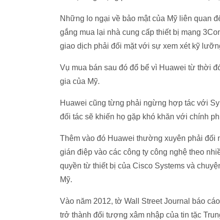
Những lo ngại về bảo mật của Mỹ liên quan đ
gắng mua lại nhà cung cấp thiết bị mạng 3Com
giao dịch phải đối mặt với sự xem xét kỹ lưỡ
Vụ mua bán sau đó đổ bể vì Huawei từ thời đó
gia của Mỹ.
Huawei cũng từng phải ngừng hợp tác với Sy
đối tác sẽ khiến họ gặp khó khăn với chính ph
Thêm vào đó Huawei thường xuyên phải đối mặt 
gián điệp vào các công ty công nghệ theo nh
quyền từ thiết bị của Cisco Systems và chuyện
Mỹ.
Vào năm 2012, tờ Wall Street Journal báo cáo 
trở thành đối tượng xâm nhập của tin tặc Trung