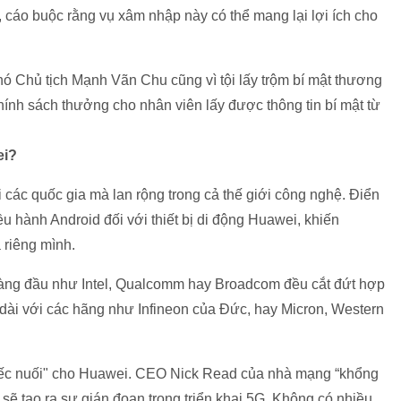
, cáo buộc rằng vụ xâm nhập này có thể mang lại lợi ích cho
ó Chủ tịch Mạnh Vãn Chu cũng vì tội lấy trộm bí mật thương
ính sách thưởng cho nhân viên lấy được thông tin bí mật từ
ei?
 các quốc gia mà lan rộng trong cả thế giới công nghệ. Điển
u hành Android đối với thiết bị di động Huawei, khiến
 riêng mình.
 hàng đầu như Intel, Qualcomm hay Broadcom đều cắt đứt hợp
dài với các hãng như Infineon của Đức, hay Micron, Western
tiếc nuối" cho Huawei. CEO Nick Read của nhà mạng “khổng
 sẽ tạo ra sự gián đoạn trong triển khai 5G. Không có nhiều