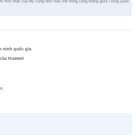
 cấm mới nhất của Mỹ cũng như mắc kẹt trong căng thẳng giữa Trung Quốc
n ninh quốc gia
 của Huawei
ei