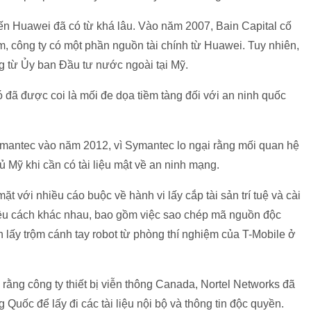
ến Huawei đã có từ khá lâu. Vào năm 2007, Bain Capital cố
, công ty có một phần nguồn tài chính từ Huawei. Tuy nhiên,
ng từ Ủy ban Đầu tư nước ngoài tại Mỹ.
 đã được coi là mối đe dọa tiềm tàng đối với an ninh quốc
mantec vào năm 2012, vì Symantec lo ngại rằng mối quan hệ
ủ Mỹ khi cần có tài liệu mật về an ninh mạng.
với nhiều cáo buộc về hành vi lấy cắp tài sản trí tuệ và cài
iều cách khác nhau, bao gồm việc sao chép mã nguồn độc
 lấy trộm cánh tay robot từ phòng thí nghiệm của T-Mobile ở
rằng công ty thiết bị viễn thông Canada, Nortel Networks đã
 Quốc để lấy đi các tài liệu nội bộ và thông tin độc quyền.