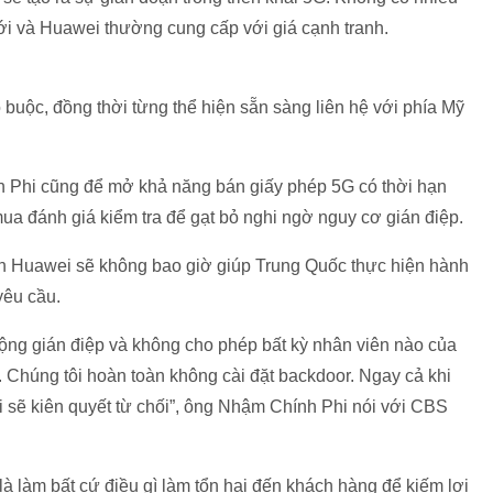
giới và Huawei thường cung cấp với giá cạnh tranh.
uộc, đồng thời từng thể hiện sẵn sàng liên hệ với phía Mỹ
 Phi cũng để mở khả năng bán giấy phép 5G có thời hạn
ua đánh giá kiểm tra để gạt bỏ nghi ngờ nguy cơ gián điệp.
 Huawei sẽ không bao giờ giúp Trung Quốc thực hiện hành
yêu cầu.
động gián điệp và không cho phép bất kỳ nhân viên nào của
 Chúng tôi hoàn toàn không cài đặt backdoor. Ngay cả khi
 sẽ kiên quyết từ chối”, ông Nhậm Chính Phi nói với CBS
à làm bất cứ điều gì làm tổn hại đến khách hàng để kiếm lợi