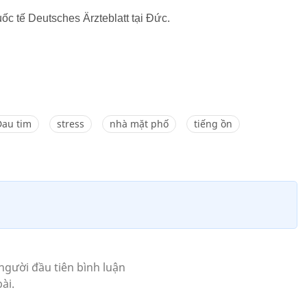
ốc tế Deutsches Ärzteblatt tại Đức.
Đau tim
stress
nhà mặt phố
tiếng ồn