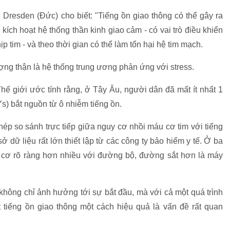
Dresden (Đức) cho biết: "Tiếng ồn giao thông có thể gây ra
 kích hoạt hệ thống thần kinh giao cảm - có vai trò điều khiển
p tim - và theo thời gian có thể làm tổn hại hệ tim mạch.
hượng thận là hệ thống trung ương phản ứng với stress.
hế giới ước tính rằng, ở Tây Âu, người dân đã mất ít nhất 1
s) bắt nguồn từ ô nhiễm tiếng ồn.
hép so sánh trực tiếp giữa nguy cơ nhồi máu cơ tim với tiếng
dữ liệu rất lớn thiết lập từ các công ty bảo hiểm y tế. Ở ba
y cơ rõ ràng hơn nhiều với đường bộ, đường sắt hơn là máy
không chỉ ảnh hưởng tới sự bắt đầu, mà với cả một quá trình
t tiếng ồn giao thông một cách hiệu quả là vấn đề rất quan