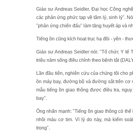
Giáo sư Andreas Seidler, Đại học Công nghệ 
các phản ứng phức tạp về tâm lý, sinh lý". Nó
"phản ứng chiến đấu" làm tăng huyết áp và nhị
Tiếng ồn cũng kích hoạt trục hạ đồi - yên - t
Giáo sư Andreas Seidler nói: "Tổ chức Y tế T
triệu năm sống điều chỉnh theo bệnh tật (DALY
Lần đầu tiên, nghiên cứu của chúng tôi cho p
ồn máy bay, đường bộ và đường sắt trên cơ sở 
mẫu tiếng ồn giao thông được điều tra, ngu
bay".
Ông nhấn mạnh: "Tiếng ồn giao thông có thể 
nhồi máu cơ tim. Vì lý do này, mà kiểm soá
trọng".