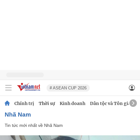
# ASEAN CUP 2026
Chính trị
Thời sự
Kinh doanh
Dân tộc và Tôn giáo
Nhã Nam
Tin tức mới nhất về
Nhã Nam