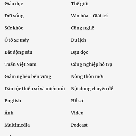
Giáo dục
Thế giới
Đời sống
Văn hóa - Giải trí
Sức khỏe
Công nghệ
Ô tô xe máy
Du lịch
Bất động sản
Bạn đọc
Tuần Việt Nam
Công nghiệp hỗ trợ
Giảm nghèo bền vững
Nông thôn mới
Dân tộc thiểu số và miền núi
Nội dung chuyên đề
English
Hồ sơ
Ảnh
Video
Multimedia
Podcast