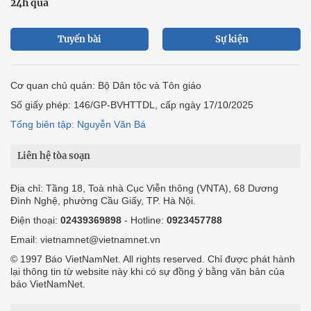
24h qua
Tuyến bài
Sự kiện
Cơ quan chủ quản: Bộ Dân tộc và Tôn giáo
Số giấy phép: 146/GP-BVHTTDL, cấp ngày 17/10/2025
Tổng biên tập: Nguyễn Văn Bá
Liên hệ tòa soạn
Địa chỉ: Tầng 18, Toà nhà Cục Viễn thông (VNTA), 68 Dương
Đình Nghệ, phường Cầu Giấy, TP. Hà Nội.
Điện thoại:
02439369898
- Hotline:
0923457788
Email: vietnamnet@vietnamnet.vn
© 1997 Báo VietNamNet. All rights reserved. Chỉ được phát hành
lại thông tin từ website này khi có sự đồng ý bằng văn bản của
báo VietNamNet.