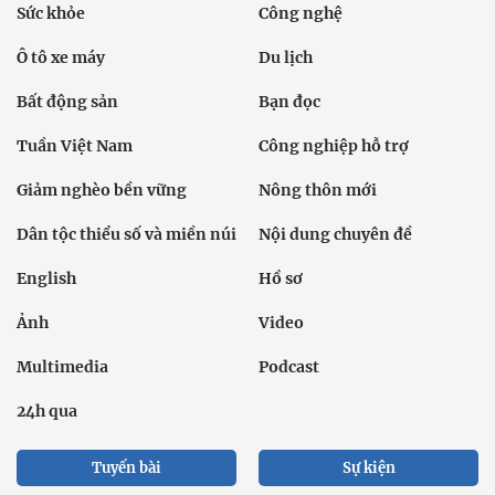
Sức khỏe
Công nghệ
Ô tô xe máy
Du lịch
Bất động sản
Bạn đọc
Tuần Việt Nam
Công nghiệp hỗ trợ
Giảm nghèo bền vững
Nông thôn mới
Dân tộc thiểu số và miền núi
Nội dung chuyên đề
English
Hồ sơ
Ảnh
Video
Multimedia
Podcast
24h qua
Tuyến bài
Sự kiện