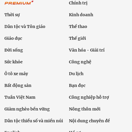
Chính trị
Thời sự
Kinh doanh
Dân tộc và Tôn giáo
Thể thao
Giáo dục
Thế giới
Đời sống
Văn hóa - Giải trí
Sức khỏe
Công nghệ
Ô tô xe máy
Du lịch
Bất động sản
Bạn đọc
Tuần Việt Nam
Công nghiệp hỗ trợ
Giảm nghèo bền vững
Nông thôn mới
Dân tộc thiểu số và miền núi
Nội dung chuyên đề