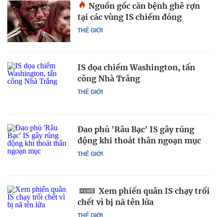
Nguồn gốc căn bệnh ghê rợn
tại các vùng IS chiếm đóng
THẾ GIỚI
IS dọa chiếm Washington, tấn
công Nhà Trắng
THẾ GIỚI
Đao phủ 'Râu Bạc' IS gây rúng
động khi thoát thân ngoạn mục
THẾ GIỚI
Xem phiến quân IS chạy trối
chết vì bị nã tên lửa
THẾ GIỚI