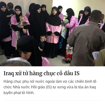
Iraq xử tử hàng chục cô dâu IS
Hàng chục phụ nữ nước ngoài làm vợ các chiến binh tổ
chức Nhà nước Hồi giáo (IS) tự xưng vừa bị tòa án Iraq
tuyên phạt tử hình.