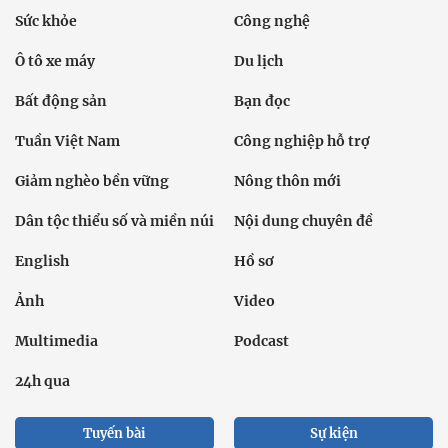
Sức khỏe
Công nghệ
Ô tô xe máy
Du lịch
Bất động sản
Bạn đọc
Tuần Việt Nam
Công nghiệp hỗ trợ
Giảm nghèo bền vững
Nông thôn mới
Dân tộc thiểu số và miền núi
Nội dung chuyên đề
English
Hồ sơ
Ảnh
Video
Multimedia
Podcast
24h qua
Tuyến bài
Sự kiện