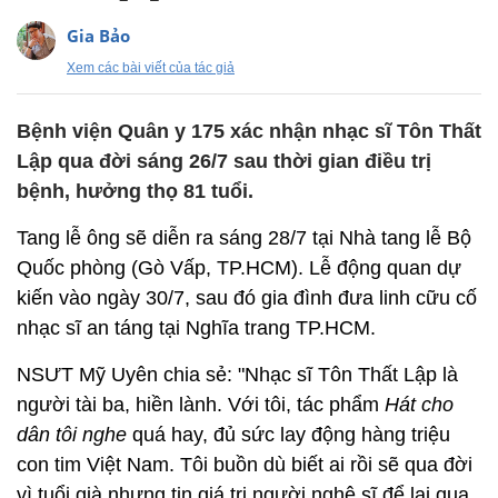
Gia Bảo
Xem các bài viết của tác giả
Bệnh viện Quân y 175 xác nhận nhạc sĩ Tôn Thất
Lập qua đời sáng 26/7 sau thời gian điều trị
bệnh, hưởng thọ 81 tuổi.
Tang lễ ông sẽ diễn ra sáng 28/7 tại Nhà tang lễ Bộ
Quốc phòng (Gò Vấp, TP.HCM). Lễ động quan dự
kiến vào ngày 30/7, sau đó gia đình đưa linh cữu cố
nhạc sĩ an táng tại Nghĩa trang TP.HCM.
NSƯT Mỹ Uyên chia sẻ: "Nhạc sĩ Tôn Thất Lập là
người tài ba, hiền lành. Với tôi, tác phẩm
Hát cho
dân tôi nghe
quá hay, đủ sức lay động hàng triệu
con tim Việt Nam. Tôi buồn dù biết ai rồi sẽ qua đời
vì tuổi già nhưng tin giá trị người nghệ sĩ để lại qua