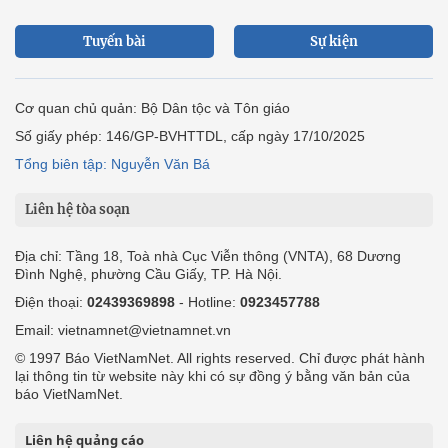
Tuyến bài
Sự kiện
Cơ quan chủ quản: Bộ Dân tộc và Tôn giáo
Số giấy phép: 146/GP-BVHTTDL, cấp ngày 17/10/2025
Tổng biên tập: Nguyễn Văn Bá
Liên hệ tòa soạn
Địa chỉ: Tầng 18, Toà nhà Cục Viễn thông (VNTA), 68 Dương
Đình Nghệ, phường Cầu Giấy, TP. Hà Nội.
Điện thoại:
02439369898
- Hotline:
0923457788
Email: vietnamnet@vietnamnet.vn
© 1997 Báo VietNamNet. All rights reserved. Chỉ được phát hành
lại thông tin từ website này khi có sự đồng ý bằng văn bản của
báo VietNamNet.
Liên hệ quảng cáo