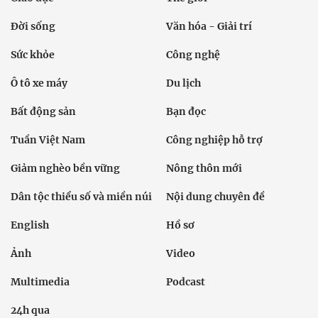
Đời sống
Văn hóa - Giải trí
Sức khỏe
Công nghệ
Ô tô xe máy
Du lịch
Bất động sản
Bạn đọc
Tuần Việt Nam
Công nghiệp hỗ trợ
Giảm nghèo bền vững
Nông thôn mới
Dân tộc thiểu số và miền núi
Nội dung chuyên đề
English
Hồ sơ
Ảnh
Video
Multimedia
Podcast
24h qua