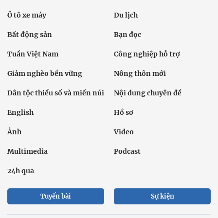
Ô tô xe máy
Du lịch
Bất động sản
Bạn đọc
Tuần Việt Nam
Công nghiệp hỗ trợ
Giảm nghèo bền vững
Nông thôn mới
Dân tộc thiểu số và miền núi
Nội dung chuyên đề
English
Hồ sơ
Ảnh
Video
Multimedia
Podcast
24h qua
Tuyến bài
Sự kiện