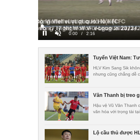
Tuyển Việt Nam: Tư
HLV Kim Sang Sik không 
nhưng cũng chẳng dễ ch
Văn Thanh bị treo gi
Hậu vệ Vũ Văn Thanh củ
văn hóa với trọng tài t
Lộ cầu thủ được HL