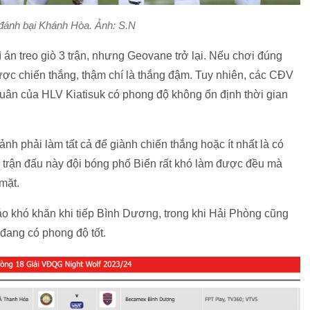
đánh bại Khánh Hòa. Ảnh: S.N
n treo giò 3 trận, nhưng Geovane trở lại. Nếu chơi đúng
ợc chiến thắng, thậm chí là thắng đậm. Tuy nhiên, các CĐV
uân của HLV Kiatisuk có phong độ không ổn định thời gian
nh phải làm tất cả để giành chiến thắng hoặc ít nhất là có
g trận đấu này đội bóng phố Biển rất khó làm được đều mà
mặt.
o khó khăn khi tiếp Bình Dương, trong khi Hải Phòng cũng
đang có phong độ tốt.