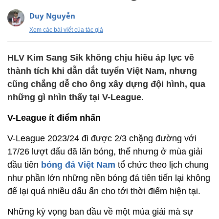
Duy Nguyễn
Xem các bài viết của tác giả
HLV Kim Sang Sik không chịu hiều áp lực về
thành tích khi dẫn dắt tuyển Việt Nam, nhưng
cũng chẳng dễ cho ông xây dựng đội hình, qua
những gì nhìn thấy tại V-League.
V-League ít điểm nhấn
V-League 2023/24 đi được 2/3 chặng đường với
17/26 lượt đấu đã lăn bóng, thế nhưng ở mùa giải
đầu tiên
bóng đá Việt Nam
tổ chức theo lịch chung
như phần lớn những nền bóng đá tiên tiến lại không
để lại quá nhiều dấu ấn cho tới thời điểm hiện tại.
Những kỳ vọng ban đầu về một mùa giải mà sự