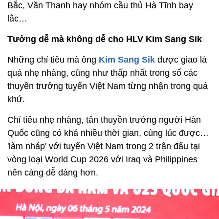
Bắc, Văn Thanh hay nhóm cầu thủ Hà Tĩnh bay
lắc…
Tưởng dễ mà không dễ cho HLV Kim Sang Sik
Những chỉ tiêu mà ông
Kim Sang Sik
được giao là
quá nhẹ nhàng, cũng như thấp nhất trong số các
thuyền trưởng tuyển Việt Nam từng nhận trong quá
khứ.
Chỉ tiêu nhẹ nhàng, tân thuyền trưởng người Hàn
Quốc cũng có khá nhiều thời gian, cùng lúc được…
'làm nháp' với tuyển Việt Nam trong 2 trận đấu tại
vòng loại World Cup 2026 với Iraq và Philippines
nên càng dễ dàng hơn.