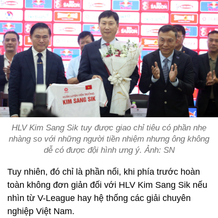
HLV Kim Sang Sik tuy được giao chỉ tiêu có phần nhẹ
nhàng so với những người tiền nhiệm nhưng ông không
dễ có được đội hình ưng ý. Ảnh: SN
Tuy nhiên, đó chỉ là phần nổi, khi phía trước hoàn
toàn không đơn giản đối với HLV Kim Sang Sik nếu
nhìn từ V-League hay hệ thống các giải chuyên
nghiệp Việt Nam.