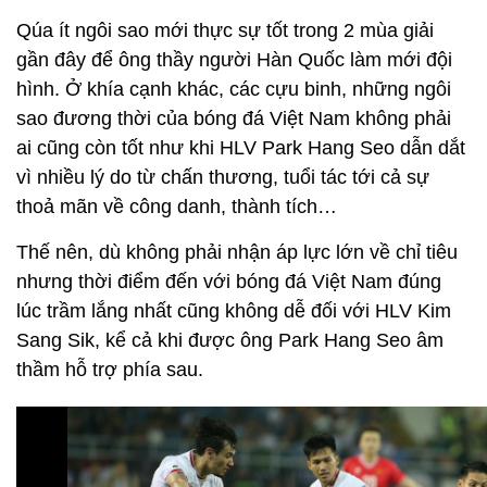
Qúa ít ngôi sao mới thực sự tốt trong 2 mùa giải
gần đây để ông thầy người Hàn Quốc làm mới đội
hình. Ở khía cạnh khác, các cựu binh, những ngôi
sao đương thời của bóng đá Việt Nam không phải
ai cũng còn tốt như khi HLV Park Hang Seo dẫn dắt
vì nhiều lý do từ chấn thương, tuổi tác tới cả sự
thoả mãn về công danh, thành tích…
Thế nên, dù không phải nhận áp lực lớn về chỉ tiêu
nhưng thời điểm đến với bóng đá Việt Nam đúng
lúc trầm lắng nhất cũng không dễ đối với HLV Kim
Sang Sik, kể cả khi được ông Park Hang Seo âm
thầm hỗ trợ phía sau.