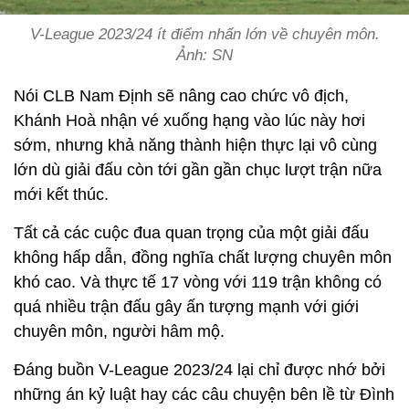
V-League 2023/24 ít điểm nhấn lớn về chuyên môn.
Ảnh: SN
Nói CLB Nam Định sẽ nâng cao chức vô địch,
Khánh Hoà nhận vé xuống hạng vào lúc này hơi
sớm, nhưng khả năng thành hiện thực lại vô cùng
lớn dù giải đấu còn tới gần gần chục lượt trận nữa
mới kết thúc.
Tất cả các cuộc đua quan trọng của một giải đấu
không hấp dẫn, đồng nghĩa chất lượng chuyên môn
khó cao. Và thực tế 17 vòng với 119 trận không có
quá nhiều trận đấu gây ấn tượng mạnh với giới
chuyên môn, người hâm mộ.
Đáng buồn V-League 2023/24 lại chỉ được nhớ bởi
những án kỷ luật hay các câu chuyện bên lề từ Đình