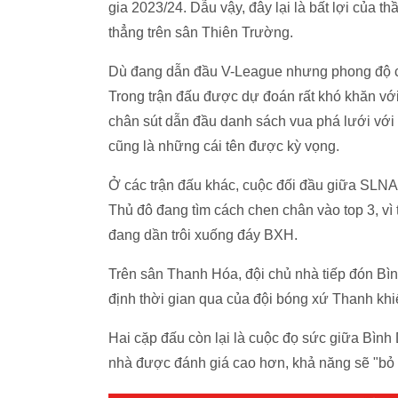
gia 2023/24. Dẫu vậy, đây lại là bất lợi của t
thẳng trên sân Thiên Trường.
Dù đang dẫn đầu V-League nhưng phong độ c
Trong trận đấu được dự đoán rất khó khăn vớ
chân sút dẫn đầu danh sách vua phá lưới với 
cũng là những cái tên được kỳ vọng.
Ở các trận đấu khác, cuộc đối đầu giữa SLNA
Thủ đô đang tìm cách chen chân vào top 3, vì
đang dần trôi xuống đáy BXH.
Trên sân Thanh Hóa, đội chủ nhà tiếp đón Bì
định thời gian qua của đội bóng xứ Thanh k
Hai cặp đấu còn lại là cuộc đọ sức giữa Bì
nhà được đánh giá cao hơn, khả năng sẽ "bỏ t