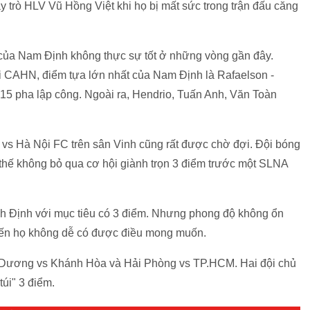
hầy trò HLV Vũ Hồng Việt khi họ bị mất sức trong trận đấu căng
ủa Nam Định không thực sự tốt ở những vòng gần đây.
i CAHN, điểm tựa lớn nhất của Nam Định là Rafaelson -
15 pha lập công. Ngoài ra, Hendrio, Tuấn Anh, Văn Toàn
 vs Hà Nội FC trên sân Vinh cũng rất được chờ đợi. Đội bóng
 thế không bỏ qua cơ hội giành trọn 3 điểm trước một SLNA
nh Định với mục tiêu có 3 điểm. Nhưng phong độ không ổn
hiến họ không dễ có được điều mong muốn.
nh Dương vs Khánh Hòa và Hải Phòng vs TP.HCM. Hai đội chủ
úi" 3 điểm.