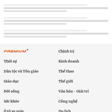
Chính trị
Thời sự
Kinh doanh
Dân tộc và Tôn giáo
Thể thao
Giáo dục
Thế giới
Đời sống
Văn hóa - Giải trí
Sức khỏe
Công nghệ
Ô tô xe máy
Du lịch