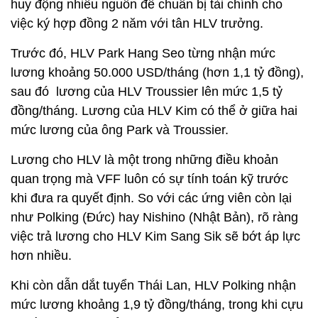
huy động nhiều nguồn để chuẩn bị tài chính cho
việc ký hợp đồng 2 năm với tân HLV trưởng.
Trước đó, HLV Park Hang Seo từng nhận mức
lương khoảng 50.000 USD/tháng (hơn 1,1 tỷ đồng),
sau đó lương của HLV Troussier lên mức 1,5 tỷ
đồng/tháng. Lương của HLV Kim có thể ở giữa hai
mức lương của ông Park và Troussier.
Lương cho HLV là một trong những điều khoản
quan trọng mà VFF luôn có sự tính toán kỹ trước
khi đưa ra quyết định. So với các ứng viên còn lại
như Polking (Đức) hay Nishino (Nhật Bản), rõ ràng
việc trả lương cho HLV Kim Sang Sik sẽ bớt áp lực
hơn nhiều.
Khi còn dẫn dắt tuyển Thái Lan, HLV Polking nhận
mức lương khoảng 1,9 tỷ đồng/tháng, trong khi cựu