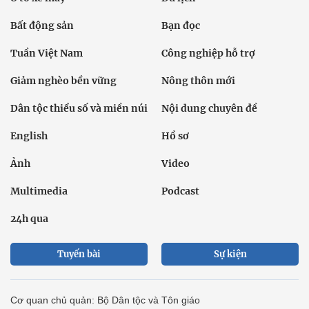
Bất động sản
Bạn đọc
Tuần Việt Nam
Công nghiệp hỗ trợ
Giảm nghèo bền vững
Nông thôn mới
Dân tộc thiểu số và miền núi
Nội dung chuyên đề
English
Hồ sơ
Ảnh
Video
Multimedia
Podcast
24h qua
Tuyến bài
Sự kiện
Cơ quan chủ quản: Bộ Dân tộc và Tôn giáo