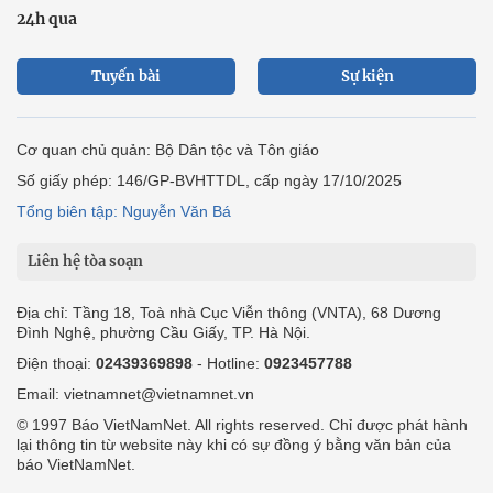
24h qua
Tuyến bài
Sự kiện
Cơ quan chủ quản: Bộ Dân tộc và Tôn giáo
Số giấy phép: 146/GP-BVHTTDL, cấp ngày 17/10/2025
Tổng biên tập: Nguyễn Văn Bá
Liên hệ tòa soạn
Địa chỉ: Tầng 18, Toà nhà Cục Viễn thông (VNTA), 68 Dương
Đình Nghệ, phường Cầu Giấy, TP. Hà Nội.
Điện thoại:
02439369898
- Hotline:
0923457788
Email: vietnamnet@vietnamnet.vn
© 1997 Báo VietNamNet. All rights reserved. Chỉ được phát hành
lại thông tin từ website này khi có sự đồng ý bằng văn bản của
báo VietNamNet.