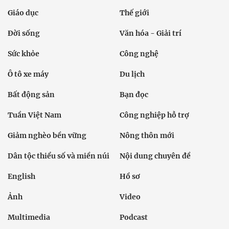
Giáo dục
Thế giới
Đời sống
Văn hóa - Giải trí
Sức khỏe
Công nghệ
Ô tô xe máy
Du lịch
Bất động sản
Bạn đọc
Tuần Việt Nam
Công nghiệp hỗ trợ
Giảm nghèo bền vững
Nông thôn mới
Dân tộc thiểu số và miền núi
Nội dung chuyên đề
English
Hồ sơ
Ảnh
Video
Multimedia
Podcast