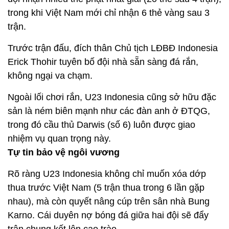
trong khi Việt Nam mới chỉ nhận 6 thẻ vàng sau 3
trận.
Trước trận đấu, đích thân Chủ tịch LĐBĐ Indonesia
Erick Thohir tuyên bố đội nhà sẵn sàng đá rắn,
không ngại va chạm.
Ngoài lối chơi rắn, U23 Indonesia cũng sở hữu đặc
sản là ném biên mạnh như các đàn anh ở ĐTQG,
trong đó cầu thủ Darwis (số 6) luôn được giao
nhiệm vụ quan trọng này.
Tự tin bảo vệ ngôi vương
Rõ ràng U23 Indonesia không chỉ muốn xóa dớp
thua trước Việt Nam (5 trận thua trong 6 lần gặp
nhau), mà còn quyết nâng cúp trên sân nhà Bung
Karno. Cái duyên nợ bóng đá giữa hai đội sẽ đẩy
trận chung kết lên cao trào.