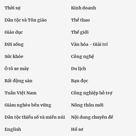
Thời sự
Kinh doanh
Dân tộc và Tôn giáo
Thể thao
Giáo dục
Thế giới
Đời sống
Văn hóa - Giải trí
Sức khỏe
Công nghệ
Ô tô xe máy
Du lịch
Bất động sản
Bạn đọc
Tuần Việt Nam
Công nghiệp hỗ trợ
Giảm nghèo bền vững
Nông thôn mới
Dân tộc thiểu số và miền núi
Nội dung chuyên đề
English
Hồ sơ