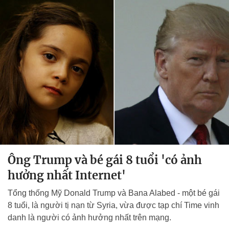
Ông Trump và bé gái 8 tuổi 'có ảnh
hưởng nhất Internet'
Tổng thống Mỹ Donald Trump và Bana Alabed - một bé gái
8 tuổi, là người tị nạn từ Syria, vừa được tạp chí Time vinh
danh là người có ảnh hưởng nhất trên mạng.