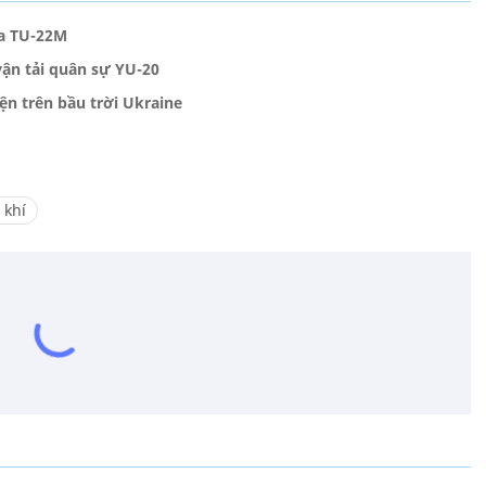
ga TU-22M
ận tải quân sự YU-20
n trên bầu trời Ukraine
 khí