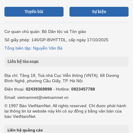
Tuyến bài
Sự kiện
Cơ quan chủ quản: Bộ Dân tộc và Tôn giáo
Số giấy phép: 146/GP-BVHTTDL, cấp ngày 17/10/2025
Tổng biên tập: Nguyễn Văn Bá
Liên hệ tòa soạn
Địa chỉ: Tầng 18, Toà nhà Cục Viễn thông (VNTA), 68 Dương
Đình Nghệ, phường Cầu Giấy, TP. Hà Nội.
Điện thoại:
02439369898
- Hotline:
0923457788
Email: vietnamnet@vietnamnet.vn
© 1997 Báo VietNamNet. All rights reserved. Chỉ được phát hành
lại thông tin từ website này khi có sự đồng ý bằng văn bản của
báo VietNamNet.
Liên hệ quảng cáo