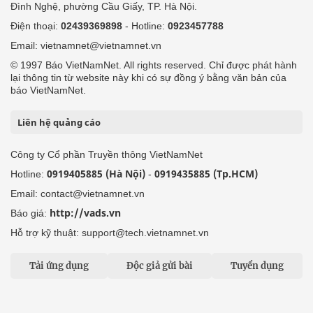
Đình Nghệ, phường Cầu Giấy, TP. Hà Nội.
Điện thoại:
02439369898
- Hotline:
0923457788
Email: vietnamnet@vietnamnet.vn
© 1997 Báo VietNamNet. All rights reserved. Chỉ được phát hành
lại thông tin từ website này khi có sự đồng ý bằng văn bản của
báo VietNamNet.
Liên hệ quảng cáo
Công ty Cổ phần Truyền thông VietNamNet
0919405885 (Hà Nội)
0919435885 (Tp.HCM)
Hotline:
-
Email: contact@vietnamnet.vn
http://vads.vn
Báo giá:
Hỗ trợ kỹ thuật: support@tech.vietnamnet.vn
Tải ứng dụng
Độc giả gửi bài
Tuyển dụng