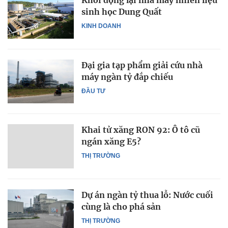
Khởi động lại nhà máy nhiên liệu
sinh học Dung Quất
KINH DOANH
Đại gia tạp phẩm giải cứu nhà
máy ngàn tỷ đắp chiếu
ĐẦU TƯ
Khai tử xăng RON 92: Ô tô cũ
ngán xăng E5?
THỊ TRƯỜNG
Dự án ngàn tỷ thua lỗ: Nước cuối
cùng là cho phá sản
THỊ TRƯỜNG