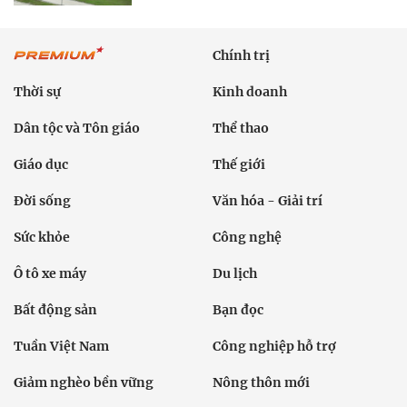
Chính trị
Thời sự
Kinh doanh
Dân tộc và Tôn giáo
Thể thao
Giáo dục
Thế giới
Đời sống
Văn hóa - Giải trí
Sức khỏe
Công nghệ
Ô tô xe máy
Du lịch
Bất động sản
Bạn đọc
Tuần Việt Nam
Công nghiệp hỗ trợ
Giảm nghèo bền vững
Nông thôn mới