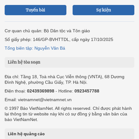
Tuyến bài
Sự kiện
Cơ quan chủ quản: Bộ Dân tộc và Tôn giáo
Số giấy phép: 146/GP-BVHTTDL, cấp ngày 17/10/2025
Tổng biên tập: Nguyễn Văn Bá
Liên hệ tòa soạn
Địa chỉ: Tầng 18, Toà nhà Cục Viễn thông (VNTA), 68 Dương
Đình Nghệ, phường Cầu Giấy, TP. Hà Nội.
Điện thoại:
02439369898
- Hotline:
0923457788
Email: vietnamnet@vietnamnet.vn
© 1997 Báo VietNamNet. All rights reserved. Chỉ được phát hành
lại thông tin từ website này khi có sự đồng ý bằng văn bản của
báo VietNamNet.
Liên hệ quảng cáo