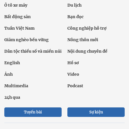
Ô tô xe máy
Du lịch
Bất động sản
Bạn đọc
Tuần Việt Nam
Công nghiệp hỗ trợ
Giảm nghèo bền vững
Nông thôn mới
Dân tộc thiểu số và miền núi
Nội dung chuyên đề
English
Hồ sơ
Ảnh
Video
Multimedia
Podcast
24h qua
Tuyến bài
Sự kiện