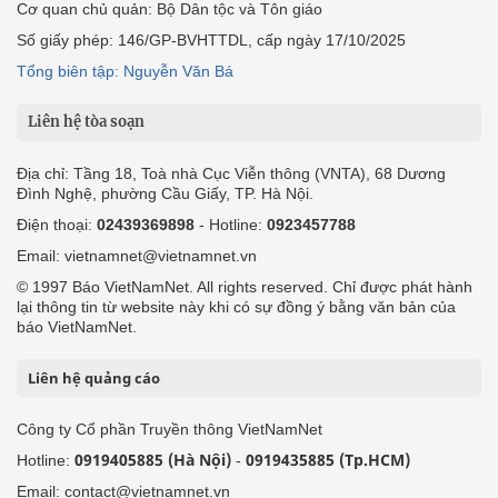
Cơ quan chủ quản: Bộ Dân tộc và Tôn giáo
Số giấy phép: 146/GP-BVHTTDL, cấp ngày 17/10/2025
Tổng biên tập: Nguyễn Văn Bá
Liên hệ tòa soạn
Địa chỉ: Tầng 18, Toà nhà Cục Viễn thông (VNTA), 68 Dương
Đình Nghệ, phường Cầu Giấy, TP. Hà Nội.
Điện thoại:
02439369898
- Hotline:
0923457788
Email: vietnamnet@vietnamnet.vn
© 1997 Báo VietNamNet. All rights reserved. Chỉ được phát hành
lại thông tin từ website này khi có sự đồng ý bằng văn bản của
báo VietNamNet.
Liên hệ quảng cáo
Công ty Cổ phần Truyền thông VietNamNet
0919405885 (Hà Nội)
0919435885 (Tp.HCM)
Hotline:
-
Email: contact@vietnamnet.vn