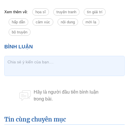
Xem thêm về:
họa sĩ
truyện tranh
tin giải trí
hấp dẫn
cảm xúc
nội dung
mới lạ
bộ truyện
Tin cùng chuyên mục