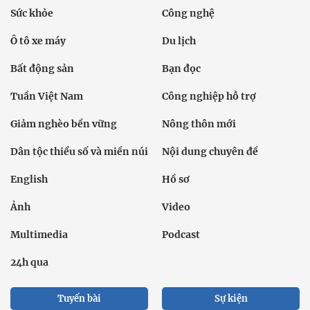
Sức khỏe
Công nghệ
Ô tô xe máy
Du lịch
Bất động sản
Bạn đọc
Tuần Việt Nam
Công nghiệp hỗ trợ
Giảm nghèo bền vững
Nông thôn mới
Dân tộc thiểu số và miền núi
Nội dung chuyên đề
English
Hồ sơ
Ảnh
Video
Multimedia
Podcast
24h qua
Tuyến bài
Sự kiện