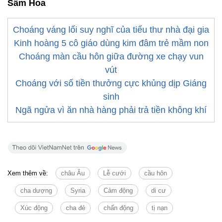
Sầm Hoa
Choáng váng lối suy nghĩ của tiểu thư nhà đại gia
Kinh hoàng 5 cô giáo dùng kim đâm trẻ mầm non
Choáng màn cầu hôn giữa đường xe chạy vun
vút
Choáng với số tiền thưởng cực khủng dịp Giáng
sinh
Ngã ngửa vì ăn nhà hàng phải trả tiền không khí
Xem thêm về:
châu Âu
Lễ cưới
cầu hôn
cha dượng
Syria
Cảm động
di cư
Xúc động
cha đẻ
chấn động
tị nạn