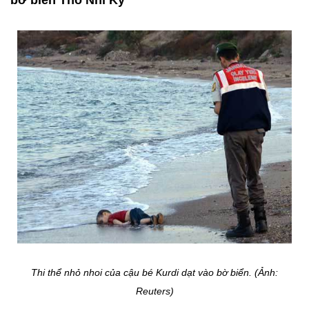
bờ biển Thổ Nhĩ Kỳ
Thi thể nhỏ nhoi của cậu bé Kurdi dạt vào bờ biển. (Ảnh:
Reuters)