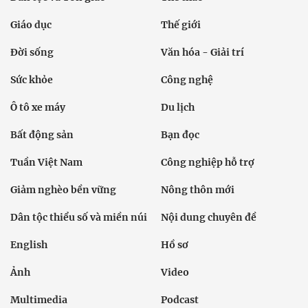
Giáo dục
Thế giới
Đời sống
Văn hóa - Giải trí
Sức khỏe
Công nghệ
Ô tô xe máy
Du lịch
Bất động sản
Bạn đọc
Tuần Việt Nam
Công nghiệp hỗ trợ
Giảm nghèo bền vững
Nông thôn mới
Dân tộc thiểu số và miền núi
Nội dung chuyên đề
English
Hồ sơ
Ảnh
Video
Multimedia
Podcast