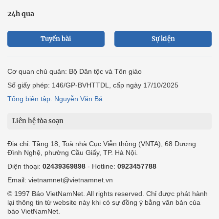
24h qua
Tuyến bài
Sự kiện
Cơ quan chủ quản: Bộ Dân tộc và Tôn giáo
Số giấy phép: 146/GP-BVHTTDL, cấp ngày 17/10/2025
Tổng biên tập: Nguyễn Văn Bá
Liên hệ tòa soạn
Địa chỉ: Tầng 18, Toà nhà Cục Viễn thông (VNTA), 68 Dương
Đình Nghệ, phường Cầu Giấy, TP. Hà Nội.
Điện thoại:
02439369898
- Hotline:
0923457788
Email: vietnamnet@vietnamnet.vn
© 1997 Báo VietNamNet. All rights reserved. Chỉ được phát hành
lại thông tin từ website này khi có sự đồng ý bằng văn bản của
báo VietNamNet.