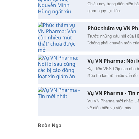
Chiều nay trong diễn biến b
giam ngay tại Tòa.
Phúc thẩm vụ VN Ph
Trước những câu hỏi của HĐX
“không phải chuyên môn của t
Vụ VN Pharma: Nói lờ
Đại diện VKS Cấp cao cho bi
điều tra làm rõ nhiều vấn đề
Vụ VN Pharma - Tin 
Vụ VN Pharma mới nhất: Liê
về diễn biến vụ việc này.
Đoàn Nga