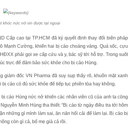
t khóc nức nở xin được tại ngoại
D Cấp cao tại TP.HCM đã ký quyết định thay đổi biện pháp
õ Mạnh Cường, khiến hai bị cáo choáng váng. Quá sốc, cựu
ĐXX phải gọi xe cấp cứu và y, bác sỹ tới hỗ trợ. Trong suốt
 túc trực để đảm bảo sức khỏe cho bị cáo Hùng.
ng giám đốc VN Pharma đã suy sụp thấy rõ, khuôn mặt xanh
ỏi bị cáo có đủ sức khỏe để tiếp tục phiên tòa hay không.
, bị cáo Hùng nức nở khiến các nhân viên cũ của anh ta cũng
 Nguyễn Minh Hùng tha thiết: “Bị cáo từ ngày điều tra tới hôm
n những gì mình làm sai, ăn năn hối cải để làm lại. Bị cáo bị
hông còn gì cả, bố mẹ già cả rồi.