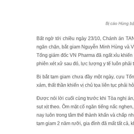
Bị cáo Hùng bậ
Bất ngờ tới chiều ngày 23/10, Chánh án TAN
ngăn chặn, bắt giam Nguyễn Minh Hùng và V
Tổng giám đốc VN Pharma đã ngất xỉu khiến H
phiên xét xử sau đó, lực lượng y tế luôn phải
Bị bắt tạm giam chưa đầy một ngày, cựu Tổ
xám, thất thần khiến vị chủ tọa liên tục phải h
Được nói lời cuối cùng trước khi Tòa nghị án
sụt xịt theo. Ôm mặt cố ngăn tiếng nấc nghẹn,
nay luôn trong tâm thế thành khẩn và chấp nhậ
tạm giam 2 năm rưỡi, gia đình đã mất tất cả, k