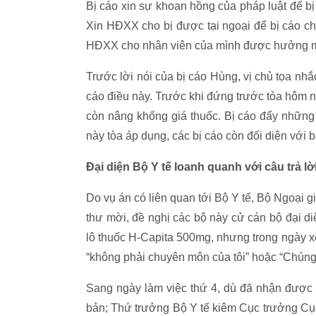
Bị cáo xin sự khoan hồng của pháp luật để bị 
Xin HĐXX cho bị được tại ngoại để bị cáo ch
HĐXX cho nhân viên của mình được hưởng mức
Trước lời nói của bị cáo Hùng, vị chủ tọa nhắ
cáo điều này. Trước khi đứng trước tòa hôm n
còn nâng khống giá thuốc. Bị cáo đẩy nhữn
này tòa áp dụng, các bị cáo còn đối diện với b
Đại diện Bộ Y tế loanh quanh với câu trả lờ
Do vụ án có liên quan tới Bộ Y tế, Bộ Ngoạ
thư mời, đề nghị các bộ này cử cán bộ đại diệ
lô thuốc H-Capita 500mg, nhưng trong ngày xét
“không phải chuyên môn của tôi” hoặc “Chúng t
Sang ngày làm việc thứ 4, dù đã nhận được
bản; Thứ trưởng Bộ Y tế kiêm Cục trưởng C