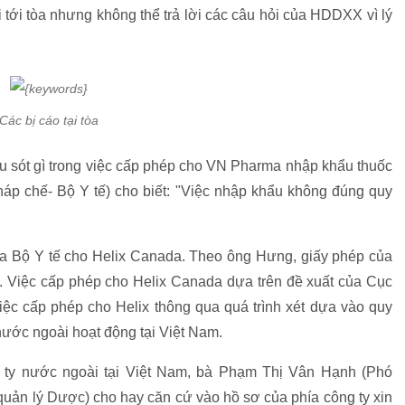
 tới tòa nhưng không thể trả lời các câu hỏi của HDDXX vì lý
Các bị cáo tại tòa
ếu sót gì trong việc cấp phép cho VN Pharma nhập khẩu thuốc
p chế- Bộ Y tế) cho biết: "Việc nhập khẩu không đúng quy
ủa Bộ Y tế cho Helix Canada. Theo ông Hưng, giấy phép của
nh. Việc cấp phép cho Helix Canada dựa trên đề xuất của Cục
c cấp phép cho Helix thông qua quá trình xét dựa vào quy
nước ngoài hoạt động tại Việt Nam.
ng ty nước ngoài tại Việt Nam, bà Phạm Thị Vân Hạnh (Phó
uản lý Dược) cho hay căn cứ vào hồ sơ của phía công ty xin