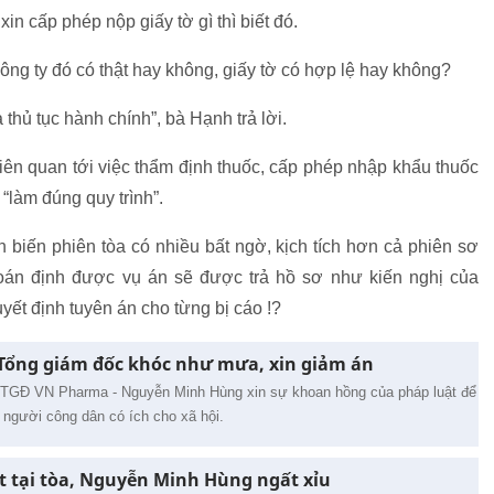
n cấp phép nộp giấy tờ gì thì biết đó.
 công ty đó có thật hay không, giấy tờ có hợp lệ hay không?
 thủ tục hành chính”, bà Hạnh trả lời.
iên quan tới việc thẩm định thuốc, cấp phép nhập khẩu thuốc
“làm đúng quy trình”.
 biến phiên tòa có nhiều bất ngờ, kịch tích hơn cả phiên sơ
đoán định được vụ án sẽ được trả hồ sơ như kiến nghị của
 định tuyên án cho từng bị cáo !?
Tổng giám đốc khóc như mưa, xin giảm án
 TGĐ VN Pharma - Nguyễn Minh Hùng xin sự khoan hồng của pháp luật để
m người công dân có ích cho xã hội.
t tại tòa, Nguyễn Minh Hùng ngất xỉu