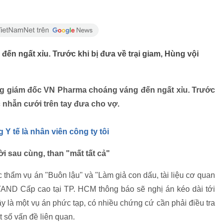
đến ngất xỉu. Trước khi bị đưa về trại giam, Hùng vội
ổng giám đốc VN Pharma choáng váng đến ngất xỉu. Trước
c nhẫn cưới trên tay đưa cho vợ.
tế là nhân viên công ty tôi
 sau cùng, than "mất tất cả"
 thẩm vụ án "Buôn lậu" và "Làm giả con dấu, tài liệu cơ quan
TAND Cấp cao tại TP. HCM thông báo sẽ nghị án kéo dài tới
ây là một vụ án phức tạp, có nhiều chứng cứ cần phải điều tra
t số vấn đề liên quan.