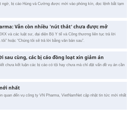
ất ngờ, bị cáo Hùng và Cường được mời vào phòng kín, đọc lệnh bắt tạm
arma: Vẫn còn nhiều 'nút thắt' chưa được mở
X và các luật sư, đại diện Bộ Y tế và Công thương liên tục trả lời
ôi” hoặc “Chúng tôi sẽ trả lời bằng văn bản sau”.
i sau cùng, các bị cáo đồng loạt xin giảm án
ết chưa kết luận các bị cáo có tội hay chưa mà chỉ đặt vấn đề vụ án cần
.
mới nhất
n quan đến vụ công ty VN Pharma, VietNamNet cập nhật tin tức mới nhất