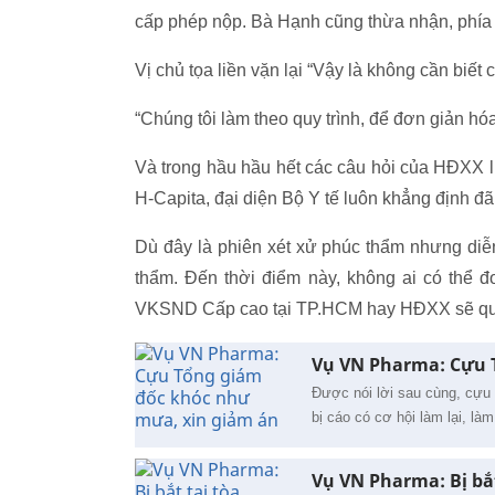
cấp phép nộp. Bà Hạnh cũng thừa nhận, phía xi
Vị chủ tọa liền vặn lại “Vậy là không cần biết
“Chúng tôi làm theo quy trình, để đơn giản hóa
Và trong hầu hầu hết các câu hỏi của HĐXX l
H-Capita, đại diện Bộ Y tế luôn khẳng định đã 
Dù đây là phiên xét xử phúc thẩm nhưng diễn
thẩm. Đến thời điểm này, không ai có thể 
VKSND Cấp cao tại TP.HCM hay HĐXX sẽ quyết
Vụ VN Pharma: Cựu 
Được nói lời sau cùng, cựu
bị cáo có cơ hội làm lại, là
Vụ VN Pharma: Bị bắ