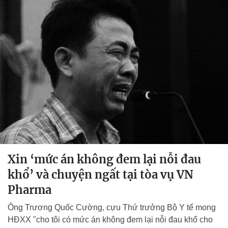
Xin ‘mức án không đem lại nỗi đau
khổ’ và chuyện ngất tại tòa vụ VN
Pharma
Ông Trương Quốc Cường, cựu Thứ trưởng Bộ Y tế mong
HĐXX "cho tôi có mức án không đem lại nỗi đau khổ cho