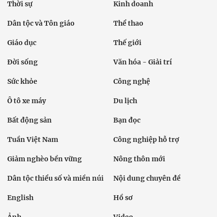
Thời sự
Kinh doanh
Dân tộc và Tôn giáo
Thể thao
Giáo dục
Thế giới
Đời sống
Văn hóa - Giải trí
Sức khỏe
Công nghệ
Ô tô xe máy
Du lịch
Bất động sản
Bạn đọc
Tuần Việt Nam
Công nghiệp hỗ trợ
Giảm nghèo bền vững
Nông thôn mới
Dân tộc thiểu số và miền núi
Nội dung chuyên đề
English
Hồ sơ