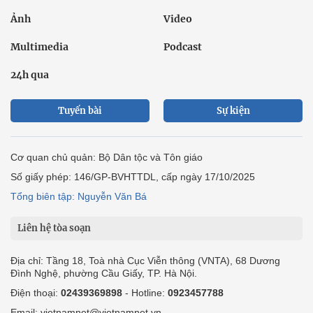
Ảnh
Video
Multimedia
Podcast
24h qua
Tuyến bài
Sự kiện
Cơ quan chủ quản: Bộ Dân tộc và Tôn giáo
Số giấy phép: 146/GP-BVHTTDL, cấp ngày 17/10/2025
Tổng biên tập: Nguyễn Văn Bá
Liên hệ tòa soạn
Địa chỉ: Tầng 18, Toà nhà Cục Viễn thông (VNTA), 68 Dương
Đình Nghệ, phường Cầu Giấy, TP. Hà Nội.
Điện thoại:
02439369898
- Hotline:
0923457788
Email: vietnamnet@vietnamnet.vn