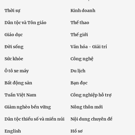
Thời sự
Kinh doanh
Dân tộc và Tôn giáo
Thể thao
Giáo dục
Thế giới
Đời sống
Văn hóa - Giải trí
Sức khỏe
Công nghệ
Ô tô xe máy
Du lịch
Bất động sản
Bạn đọc
Tuần Việt Nam
Công nghiệp hỗ trợ
Giảm nghèo bền vững
Nông thôn mới
Dân tộc thiểu số và miền núi
Nội dung chuyên đề
English
Hồ sơ