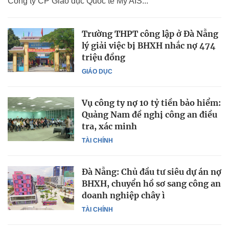
Công ty CP Giáo dục Quốc tế Mỹ AIS...
Trường THPT công lập ở Đà Nẵng
lý giải việc bị BHXH nhắc nợ 474
triệu đồng
GIÁO DỤC
Vụ công ty nợ 10 tỷ tiền bảo hiểm:
Quảng Nam đề nghị công an điều
tra, xác minh
TÀI CHÍNH
Đà Nẵng: Chủ đầu tư siêu dự án nợ
BHXH, chuyển hồ sơ sang công an
doanh nghiệp chây ì
TÀI CHÍNH