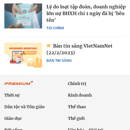
Lý do loạt tập đoàn, doanh nghiệp
lớn nợ BHXH chỉ 1 ngày đã bị 'bêu
tên'
TÀI CHÍNH
Bản tin sáng VietNamNet
(22/2/2023)
BẢN TIN SÁNG
Chính trị
Thời sự
Kinh doanh
Dân tộc và Tôn giáo
Thể thao
Giáo dục
Thế giới
Đời sống
Văn hóa - Giải trí