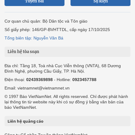
Tuyến bài
Sự kiện
Cơ quan chủ quản: Bộ Dân tộc và Tôn giáo
Số giấy phép: 146/GP-BVHTTDL, cấp ngày 17/10/2025
Tổng biên tập: Nguyễn Văn Bá
Liên hệ tòa soạn
Địa chỉ: Tầng 18, Toà nhà Cục Viễn thông (VNTA), 68 Dương
Đình Nghệ, phường Cầu Giấy, TP. Hà Nội.
Điện thoại:
02439369898
- Hotline:
0923457788
Email: vietnamnet@vietnamnet.vn
© 1997 Báo VietNamNet. All rights reserved. Chỉ được phát hành
lại thông tin từ website này khi có sự đồng ý bằng văn bản của
báo VietNamNet.
Liên hệ quảng cáo