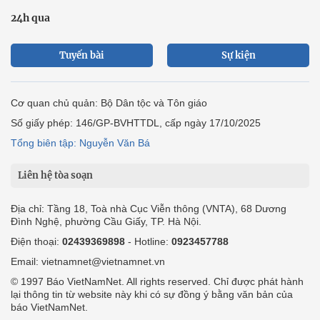
24h qua
Tuyến bài
Sự kiện
Cơ quan chủ quản: Bộ Dân tộc và Tôn giáo
Số giấy phép: 146/GP-BVHTTDL, cấp ngày 17/10/2025
Tổng biên tập: Nguyễn Văn Bá
Liên hệ tòa soạn
Địa chỉ: Tầng 18, Toà nhà Cục Viễn thông (VNTA), 68 Dương
Đình Nghệ, phường Cầu Giấy, TP. Hà Nội.
Điện thoại:
02439369898
- Hotline:
0923457788
Email: vietnamnet@vietnamnet.vn
© 1997 Báo VietNamNet. All rights reserved. Chỉ được phát hành
lại thông tin từ website này khi có sự đồng ý bằng văn bản của
báo VietNamNet.