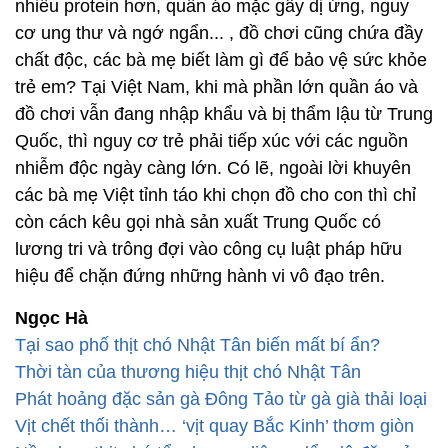
nhiều protein hơn, quần áo mặc gây dị ứng, nguy
cơ ung thư và ngớ ngẩn... , đồ chơi cũng chứa đầy
chất độc, các bà mẹ biết làm gì để bảo vệ sức khỏe
trẻ em? Tại Việt Nam, khi mà phần lớn quần áo và
đồ chơi vẫn đang nhập khẩu và bị thẩm lậu từ Trung
Quốc, thì nguy cơ trẻ phải tiếp xúc với các nguồn
nhiễm độc ngày càng lớn. Có lẽ, ngoài lời khuyên
các bà mẹ Việt tỉnh táo khi chọn đồ cho con thì chỉ
còn cách kêu gọi nhà sản xuất Trung Quốc có
lương tri và trông đợi vào công cụ luật pháp hữu
hiệu để chặn đứng những hành vi vô đạo trên.
Ngọc Hà
Tại sao phố thịt chó Nhật Tân biến mất bí ẩn?
Thời tàn của thương hiệu thịt chó Nhật Tân
Phát hoảng đặc sản gà Đông Tảo từ gà già thải loại
Vịt chết thối thành… ‘vịt quay Bắc Kinh’ thơm giòn