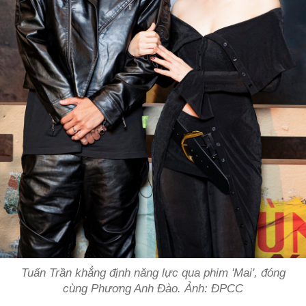
Tuấn Trần khẳng định năng lực qua phim 'Mai', đóng
cùng Phương Anh Đào. Ảnh: ĐPCC