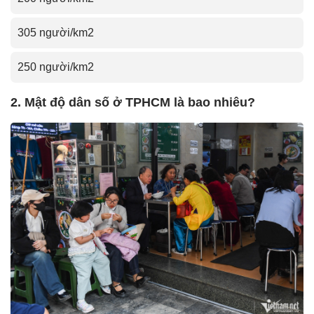
305 người/km2
250 người/km2
2. Mật độ dân số ở TPHCM là bao nhiêu?