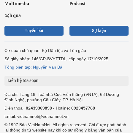
Multimedia
Podcast
24h qua
Tuyến bài
Sự kiện
Cơ quan chủ quản: Bộ Dân tộc và Tôn giáo
Số giấy phép: 146/GP-BVHTTDL, cấp ngày 17/10/2025
Tổng biên tập: Nguyễn Văn Bá
Liên hệ tòa soạn
Địa chỉ: Tầng 18, Toà nhà Cục Viễn thông (VNTA), 68 Dương
Đình Nghệ, phường Cầu Giấy, TP. Hà Nội.
Điện thoại:
02439369898
- Hotline:
0923457788
Email: vietnamnet@vietnamnet.vn
© 1997 Báo VietNamNet. All rights reserved. Chỉ được phát hành
lại thông tin từ website này khi có sự đồng ý bằng văn bản của