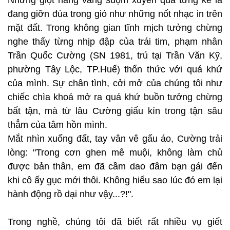
Những giọt nắng vàng suộm xuyên qua từng kẽ lá
đang giỡn đùa trong gió như những nốt nhạc in trên
mặt đất. Trong không gian tĩnh mịch tưởng chừng
nghe thấy từng nhịp đập của trái tim, phạm nhân
Trần Quốc Cường (SN 1981, trú tại Trần Văn Kỹ,
phường Tây Lộc, TP.Huế) thổn thức với quá khứ
của mình. Sự chân tình, cởi mở của chúng tôi như
chiếc chìa khoá mở ra quá khứ buồn tưởng chừng
bất tận, mà từ lâu Cường giấu kín trong tận sâu
thẳm của tâm hồn mình.
Mắt nhìn xuống đất, tay vân vê gấu áo, Cường trải
lòng: "Trong cơn ghen mê muội, không làm chủ
được bản thân, em đã cầm dao đâm bạn gái đến
khi cô ấy gục mới thôi. Không hiểu sao lúc đó em lại
hành động rồ dại như vậy...?!".
Trong nghề, chúng tôi đã biết rất nhiều vụ giết