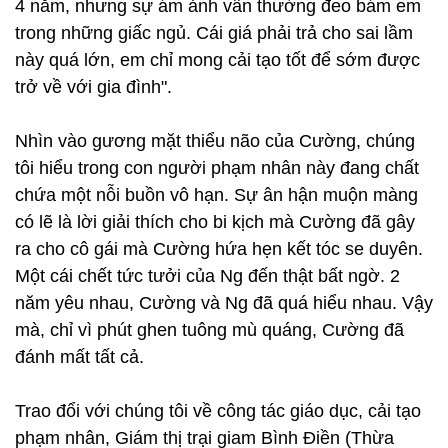
4 năm, nhưng sự ám ảnh vẫn thường đeo bám em
trong những giấc ngủ. Cái giá phải trả cho sai lầm
này quá lớn, em chỉ mong cải tạo tốt để sớm được
trở về với gia đình".
Nhìn vào gương mặt thiểu não của Cường, chúng
tôi hiểu trong con người phạm nhân này đang chất
chứa một nỗi buồn vô hạn. Sự ân hận muộn màng
có lẽ là lời giải thích cho bi kịch mà Cường đã gây
ra cho cô gái mà Cường hứa hẹn kết tóc se duyên.
Một cái chết tức tưởi của Ng đến thật bất ngờ. 2
năm yêu nhau, Cường và Ng đã quá hiểu nhau. Vậy
mà, chỉ vì phút ghen tuông mù quáng, Cường đã
đánh mất tất cả.
Trao đổi với chúng tôi về công tác giáo dục, cải tạo
phạm nhân, Giám thị trại giam Bình Điền (Thừa