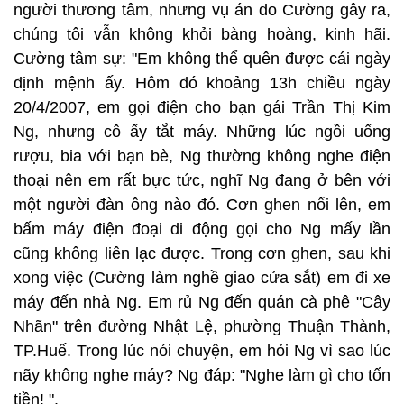
người thương tâm, nhưng vụ án do Cường gây ra,
chúng tôi vẫn không khỏi bàng hoàng, kinh hãi.
Cường tâm sự: "Em không thể quên được cái ngày
định mệnh ấy. Hôm đó khoảng 13h chiều ngày
20/4/2007, em gọi điện cho bạn gái Trần Thị Kim
Ng, nhưng cô ấy tắt máy. Những lúc ngồi uống
rượu, bia với bạn bè, Ng thường không nghe điện
thoại nên em rất bực tức, nghĩ Ng đang ở bên với
một người đàn ông nào đó. Cơn ghen nổi lên, em
bấm máy điện đoại di động gọi cho Ng mấy lần
cũng không liên lạc được. Trong cơn ghen, sau khi
xong việc (Cường làm nghề giao cửa sắt) em đi xe
máy đến nhà Ng. Em rủ Ng đến quán cà phê "Cây
Nhãn" trên đường Nhật Lệ, phường Thuận Thành,
TP.Huế. Trong lúc nói chuyện, em hỏi Ng vì sao lúc
nãy không nghe máy? Ng đáp: "Nghe làm gì cho tốn
tiền! ".