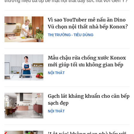
thương hiệu đá ốp bề mặt nội thất đầy sức hút với Gen Y?
Vì sao YouTuber mê nấu ăn Dino
Vũ chọn nội thất nhà bếp Konox?
THỊ TRƯỜNG - TIÊU DÙNG
Mẫu chậu rửa chống xước Konox
mới giúp tối ưu không gian bếp
NỘI THẤT
Gạch lát kháng khuẩn cho căn bếp
sạch đẹp
NỘI THẤT