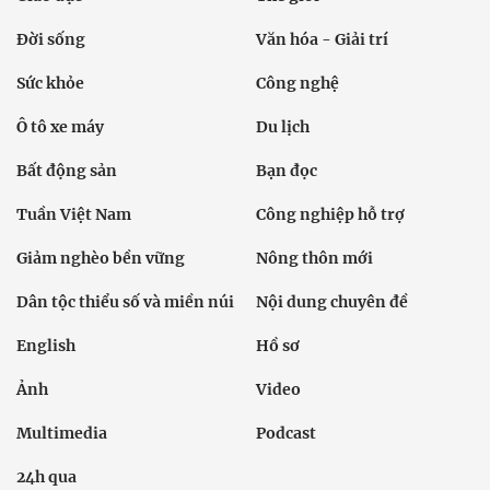
Đời sống
Văn hóa - Giải trí
Sức khỏe
Công nghệ
Ô tô xe máy
Du lịch
Bất động sản
Bạn đọc
Tuần Việt Nam
Công nghiệp hỗ trợ
Giảm nghèo bền vững
Nông thôn mới
Dân tộc thiểu số và miền núi
Nội dung chuyên đề
English
Hồ sơ
Ảnh
Video
Multimedia
Podcast
24h qua