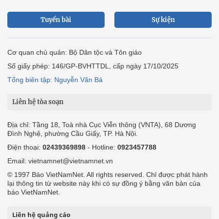
Tuyến bài
Sự kiện
Cơ quan chủ quản: Bộ Dân tộc và Tôn giáo
Số giấy phép: 146/GP-BVHTTDL, cấp ngày 17/10/2025
Tổng biên tập: Nguyễn Văn Bá
Liên hệ tòa soạn
Địa chỉ: Tầng 18, Toà nhà Cục Viễn thông (VNTA), 68 Dương
Đình Nghệ, phường Cầu Giấy, TP. Hà Nội.
Điện thoại:
02439369898
- Hotline:
0923457788
Email: vietnamnet@vietnamnet.vn
© 1997 Báo VietNamNet. All rights reserved. Chỉ được phát hành
lại thông tin từ website này khi có sự đồng ý bằng văn bản của
báo VietNamNet.
Liên hệ quảng cáo