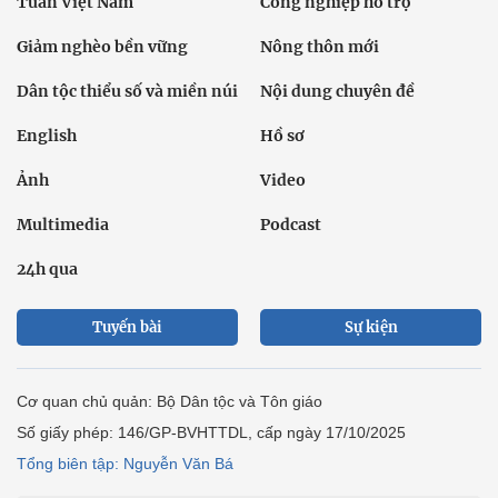
Tuần Việt Nam
Công nghiệp hỗ trợ
Giảm nghèo bền vững
Nông thôn mới
Dân tộc thiểu số và miền núi
Nội dung chuyên đề
English
Hồ sơ
Ảnh
Video
Multimedia
Podcast
24h qua
Tuyến bài
Sự kiện
Cơ quan chủ quản: Bộ Dân tộc và Tôn giáo
Số giấy phép: 146/GP-BVHTTDL, cấp ngày 17/10/2025
Tổng biên tập: Nguyễn Văn Bá