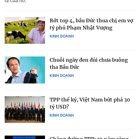
lạ của nó.
Rớt top 4, bầu Đức thua chị em vợ
tỷ phú Phạm Nhật Vượng
KINH DOANH
Chuỗi ngày đen đủi chưa buông
tha Bầu Đức
KINH DOANH
TPP thế kỷ, Việt Nam bứt phá 30
tỷ USD?
KINH DOANH