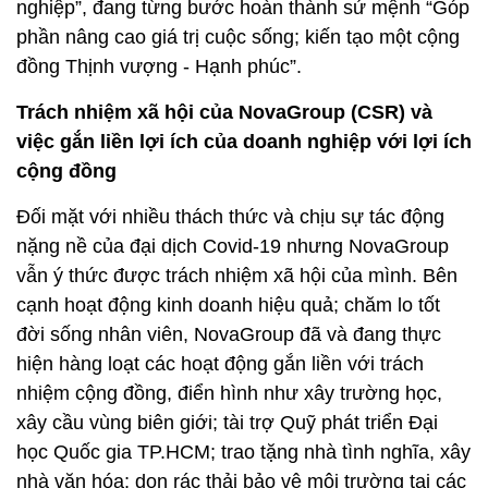
nghiệp”, đang từng bước hoàn thành sứ mệnh “Góp
phần nâng cao giá trị cuộc sống; kiến tạo một cộng
đồng Thịnh vượng - Hạnh phúc”.
Trách nhiệm xã hội của NovaGroup (CSR) và
việc gắn liền lợi ích của doanh nghiệp với lợi ích
cộng đồng
Đối mặt với nhiều thách thức và chịu sự tác động
nặng nề của đại dịch Covid-19 nhưng NovaGroup
vẫn ý thức được trách nhiệm xã hội của mình. Bên
cạnh hoạt động kinh doanh hiệu quả; chăm lo tốt
đời sống nhân viên, NovaGroup đã và đang thực
hiện hàng loạt các hoạt động gắn liền với trách
nhiệm cộng đồng, điển hình như xây trường học,
xây cầu vùng biên giới; tài trợ Quỹ phát triển Đại
học Quốc gia TP.HCM; trao tặng nhà tình nghĩa, xây
nhà văn hóa; dọn rác thải bảo vệ môi trường tại các