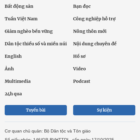
Bất động sản
Bạn đọc
Tuần Việt Nam
Công nghiệp hỗ trợ
Giảm nghèo bền vững
Nông thôn mới
Dân tộc thiểu số và miền núi
Nội dung chuyên đề
English
Hồ sơ
Ảnh
Video
Multimedia
Podcast
24h qua
Tuyến bài
Sự kiện
Cơ quan chủ quản: Bộ Dân tộc và Tôn giáo
Số giấy phép: 146/GP-BVHTTDL, cấp ngày 17/10/2025