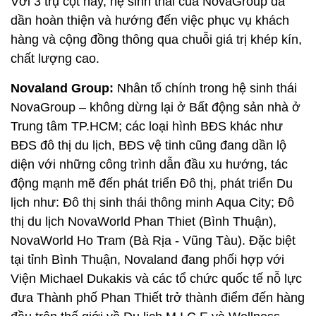
Với 3 trụ cột này, hệ sinh thái của NovaGroup đã
dần hoàn thiện và hướng đến việc phục vụ khách
hàng và cộng đồng thông qua chuỗi giá trị khép kín,
chất lượng cao.
Novaland Group:
Nhân tố chính trong hệ sinh thái
NovaGroup – không dừng lại ở Bất động sản nhà ở
Trung tâm TP.HCM; các loại hình BĐS khác như
BĐS đô thị du lịch, BĐS vệ tinh cũng đang dần lộ
diện với những công trình dẫn đầu xu hướng, tác
động mạnh mẽ đến phát triển Đô thị, phát triển Du
lịch như: Đô thị sinh thái thông minh Aqua City; Đô
thị du lịch NovaWorld Phan Thiet (Bình Thuận),
NovaWorld Ho Tram (Bà Rịa - Vũng Tàu). Đặc biệt
tại tỉnh Bình Thuận, Novaland đang phối hợp với
Viện Michael Dukakis và các tổ chức quốc tế nỗ lực
đưa Thành phố Phan Thiết trở thành điểm đến hàng