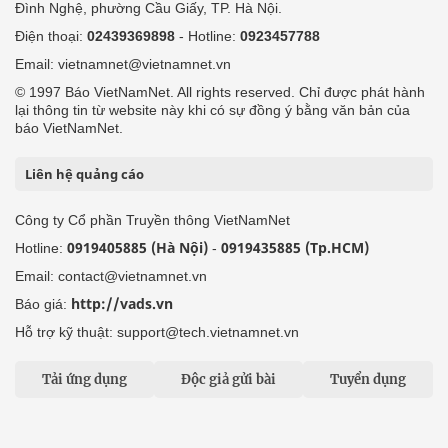
Đình Nghệ, phường Cầu Giấy, TP. Hà Nội.
Điện thoại:
02439369898
- Hotline:
0923457788
Email: vietnamnet@vietnamnet.vn
© 1997 Báo VietNamNet. All rights reserved. Chỉ được phát hành
lại thông tin từ website này khi có sự đồng ý bằng văn bản của
báo VietNamNet.
Liên hệ quảng cáo
Công ty Cổ phần Truyền thông VietNamNet
0919405885 (Hà Nội)
0919435885 (Tp.HCM)
Hotline:
-
Email: contact@vietnamnet.vn
http://vads.vn
Báo giá:
Hỗ trợ kỹ thuật: support@tech.vietnamnet.vn
Tải ứng dụng
Độc giả gửi bài
Tuyển dụng