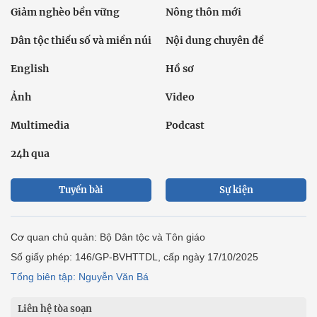
Giảm nghèo bền vững
Nông thôn mới
Dân tộc thiểu số và miền núi
Nội dung chuyên đề
English
Hồ sơ
Ảnh
Video
Multimedia
Podcast
24h qua
Tuyến bài
Sự kiện
Cơ quan chủ quản: Bộ Dân tộc và Tôn giáo
Số giấy phép: 146/GP-BVHTTDL, cấp ngày 17/10/2025
Tổng biên tập: Nguyễn Văn Bá
Liên hệ tòa soạn