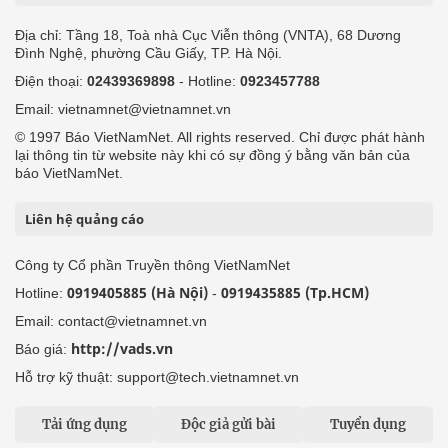
Địa chỉ: Tầng 18, Toà nhà Cục Viễn thông (VNTA), 68 Dương
Đình Nghệ, phường Cầu Giấy, TP. Hà Nội.
Điện thoại:
02439369898
- Hotline:
0923457788
Email: vietnamnet@vietnamnet.vn
© 1997 Báo VietNamNet. All rights reserved. Chỉ được phát hành
lại thông tin từ website này khi có sự đồng ý bằng văn bản của
báo VietNamNet.
Liên hệ quảng cáo
Công ty Cổ phần Truyền thông VietNamNet
0919405885 (Hà Nội)
0919435885 (Tp.HCM)
Hotline:
-
Email: contact@vietnamnet.vn
http://vads.vn
Báo giá:
Hỗ trợ kỹ thuật: support@tech.vietnamnet.vn
Tải ứng dụng
Độc giả gửi bài
Tuyển dụng