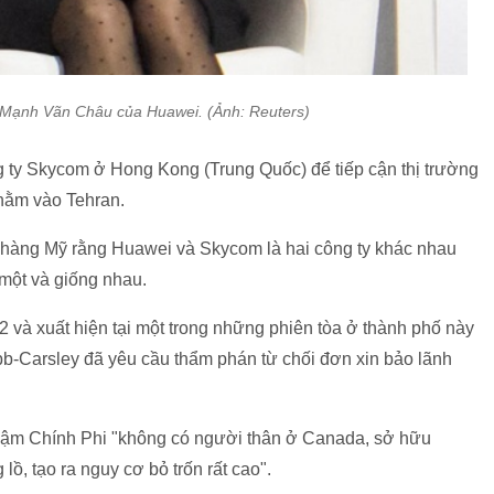
 Mạnh Vãn Châu của Huawei. (Ảnh: Reuters)
 ty Skycom ở Hong Kong (Trung Quốc) để tiếp cận thị trường
hằm vào Tehran.
 hàng Mỹ rằng Huawei và Skycom là hai công ty khác nhau
 một và giống nhau.
2 và xuất hiện tại một trong những phiên tòa ở thành phố này
ibb-Carsley đã yêu cầu thẩm phán từ chối đơn xin bảo lãnh
hậm Chính Phi "không có người thân ở Canada, sở hữu
lồ, tạo ra nguy cơ bỏ trốn rất cao".