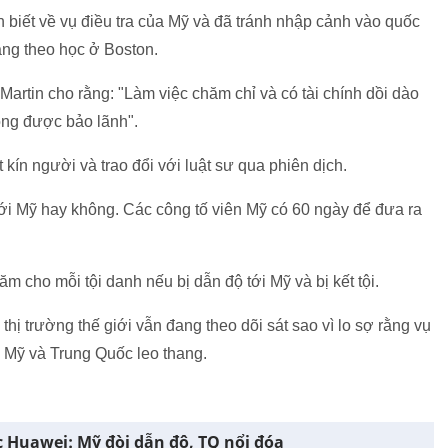
 biết về vụ điều tra của Mỹ và đã tránh nhập cảnh vào quốc
ang theo học ở Boston.
Martin cho rằng: "Làm việc chăm chỉ và có tài chính dồi dào
hông được bảo lãnh".
kín người và trao đổi với luật sư qua phiên dịch.
ới Mỹ hay không. Các công tố viên Mỹ có 60 ngày để đưa ra
m cho mỗi tội danh nếu bị dẫn độ tới Mỹ và bị kết tội.
thị trường thế giới vẫn đang theo dõi sát sao vì lo sợ rằng vụ
a Mỹ và Trung Quốc leo thang.
 Huawei: Mỹ đòi dẫn độ, TQ nổi đóa