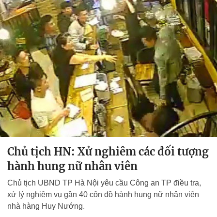
Chủ tịch HN: Xử nghiêm các đối tượng
hành hung nữ nhân viên
Chủ tịch UBND TP Hà Nội yêu cầu Công an TP điều tra,
xử lý nghiêm vụ gần 40 côn đồ hành hung nữ nhân viên
nhà hàng Huy Nướng.