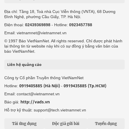
Địa chỉ: Tầng 18, Toà nhà Cục Viễn thông (VNTA), 68 Dương
Đình Nghệ, phường Cầu Giấy, TP. Hà Nội.
Điện thoại:
02439369898
- Hotline:
0923457788
Email: vietnamnet@vietnamnet.vn
© 1997 Báo VietNamNet. All rights reserved. Chỉ được phát hành
lại thông tin từ website này khi có sự đồng ý bằng văn bản của
báo VietNamNet.
Liên hệ quảng cáo
Công ty Cổ phần Truyền thông VietNamNet
0919405885 (Hà Nội)
0919435885 (Tp.HCM)
Hotline:
-
Email: contact@vietnamnet.vn
http://vads.vn
Báo giá:
Hỗ trợ kỹ thuật: support@tech.vietnamnet.vn
Tải ứng dụng
Độc giả gửi bài
Tuyển dụng