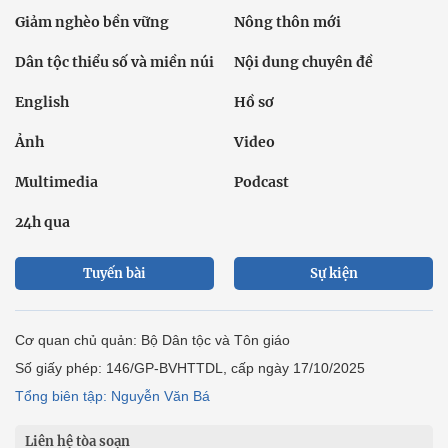
Giảm nghèo bền vững
Nông thôn mới
Dân tộc thiểu số và miền núi
Nội dung chuyên đề
English
Hồ sơ
Ảnh
Video
Multimedia
Podcast
24h qua
Tuyến bài
Sự kiện
Cơ quan chủ quản: Bộ Dân tộc và Tôn giáo
Số giấy phép: 146/GP-BVHTTDL, cấp ngày 17/10/2025
Tổng biên tập: Nguyễn Văn Bá
Liên hệ tòa soạn