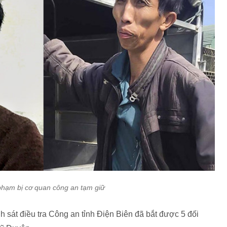
 phạm bị cơ quan công an tạm giữ
 sát điều tra Công an tỉnh Điện Biên đã bắt được 5 đối