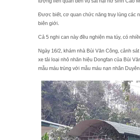
tượng liên quan đến vụ sát hại nữ sinh Cao 
Được biết, cơ quan chức năng truy lùng các 
biên giới.
Cả 5 nghi can này đều nghiện ma túy, có nhiề
Ngày 16/2, khám nhà Bùi Văn Công, cảnh sát 
xe tải loại nhỏ nhãn hiệu Dongfan của Bùi Vă
mẫu máu trùng với mẫu máu nạn nhân Duyên