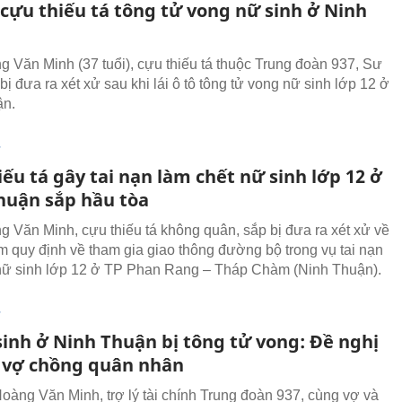
 cựu thiếu tá tông tử vong nữ sinh ở Ninh
 Văn Minh (37 tuổi), cựu thiếu tá thuộc Trung đoàn 937, Sư
ị đưa ra xét xử sau khi lái ô tô tông tử vong nữ sinh lớp 12 ở
ận.
T
ếu tá gây tai nạn làm chết nữ sinh lớp 12 ở
huận sắp hầu tòa
 Văn Minh, cựu thiếu tá không quân, sắp bị đưa ra xét xử về
ạm quy định về tham gia giao thông đường bộ trong vụ tai nạn
nữ sinh lớp 12 ở TP Phan Rang – Tháp Chàm (Ninh Thuận).
T
sinh ở Ninh Thuận bị tông tử vong: Đề nghị
ố vợ chồng quân nhân
Hoàng Văn Minh, trợ lý tài chính Trung đoàn 937, cùng vợ và