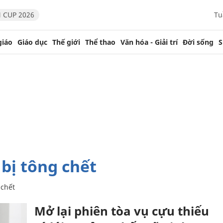
 CUP 2026
Tu
giáo
Giáo dục
Thế giới
Thể thao
Văn hóa - Giải trí
Đời sống
S
 bị tông chết
 chết
Mở lại phiên tòa vụ cựu thiếu