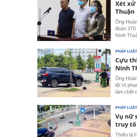
Xét xử
Thuận
Ông Hoàng
đoàn 370 b
Ninh Thu
PHÁP LUẬ
Cựu thi
Ninh T
Ông Hoàng
tội Vi ph
làm chết 
PHÁP LUẬ
Vụ nữ 
truy t
Thiếu tá 