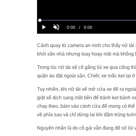
Cảnh quay từ camera an ninh cho thấy nữ tài
khỏi sân nhà nhưng loay hoay mãi mà không
Trong lúc nữ tài xế cố gắng lùi xe qua cổng t
quần áo đặt ngoài sân. Chiếc xe mắc kẹt lại ở
Tuy nhiên, khi nữ tài xế mở cửa xe để ra ngoài
giặt xê dịch sang một bên để tránh kẹt bánh xe 
chạy theo, bám vào cánh cửa để mong có thể g
về phía sau và chỉ dừng lại khi đâm trúng tườ
Nguyên nhân là do cô gái vẫn đang để số lùi 