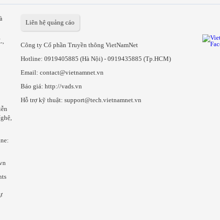
à
Liên hệ quảng cáo
L,
Công ty Cổ phần Truyền thông VietNamNet
Hotline:
0919405885 (Hà Nội)
-
0919435885 (Tp.HCM)
Email: contact@vietnamnet.vn
Báo giá:
http://vads.vn
Hỗ trợ kỹ thuật: support@tech.vietnamnet.vn
iễn
ghệ,
ine:
.vn
hts
ự