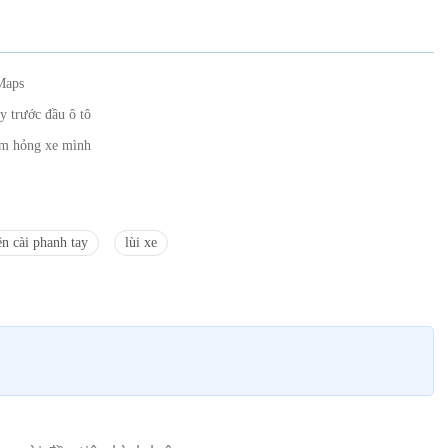
 Maps
y trước đầu ô tô
âm hỏng xe mình
n cài phanh tay
lùi xe