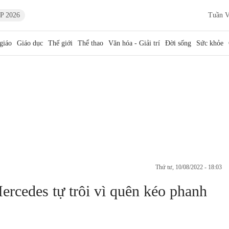
P 2026
Tuần V
giáo
Giáo dục
Thế giới
Thể thao
Văn hóa - Giải trí
Đời sống
Sức khỏe
thứ tư, 10/08/2022 - 18:03
Mercedes tự trôi vì quên kéo phanh