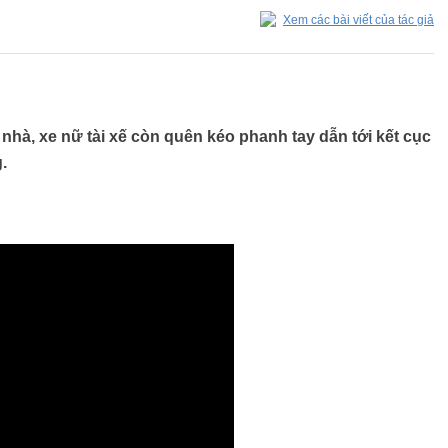
Xem các bài viết của tác giả
 nhà, xe nữ tài xế còn quên kéo phanh tay dẫn tới kết cục
.