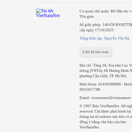
Cơ quan chủ quản: Bộ Dân tộc v
Tôn giáo
Số giấy phép: 146/GP-BVHTTD
cấp ngày 17/10/2025
Tổng biên tập: Nguyễn Văn Bá
Liên hệ tòa soạn
Địa chỉ: Tầng 18, Toà nhà Cục V
thông (VNTA), 68 Dương Đình N
phường Cầu Giấy, TP. Hà Nội.
Điện thoại:
02439369898
- Hotl
0923457788
Email: vietnamnet@vietnamnet
© 1997 Báo VietNamNet. All rig
reserved. Chỉ được phát hành lại
thông tin từ website này khi có s
đồng ý bằng văn bản của báo
VietNamNet.