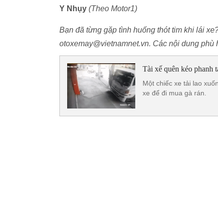
Y Nhụy
(Theo Motor1)
Bạn đã từng gặp tình huống thót tim khi lái xe
otoxemay@vietnamnet.vn. Các nội dung phù h
Tài xế quên kéo phanh ta
Một chiếc xe tải lao xuốn
xe để đi mua gà rán.