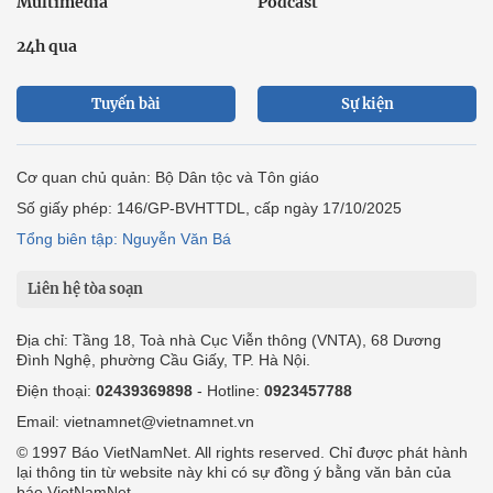
Multimedia
Podcast
24h qua
Tuyến bài
Sự kiện
Cơ quan chủ quản: Bộ Dân tộc và Tôn giáo
Số giấy phép: 146/GP-BVHTTDL, cấp ngày 17/10/2025
Tổng biên tập: Nguyễn Văn Bá
Liên hệ tòa soạn
Địa chỉ: Tầng 18, Toà nhà Cục Viễn thông (VNTA), 68 Dương
Đình Nghệ, phường Cầu Giấy, TP. Hà Nội.
Điện thoại:
02439369898
- Hotline:
0923457788
Email: vietnamnet@vietnamnet.vn
© 1997 Báo VietNamNet. All rights reserved. Chỉ được phát hành
lại thông tin từ website này khi có sự đồng ý bằng văn bản của
báo VietNamNet.