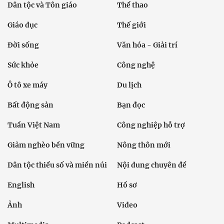
Dân tộc và Tôn giáo
Thể thao
Giáo dục
Thế giới
Đời sống
Văn hóa - Giải trí
Sức khỏe
Công nghệ
Ô tô xe máy
Du lịch
Bất động sản
Bạn đọc
Tuần Việt Nam
Công nghiệp hỗ trợ
Giảm nghèo bền vững
Nông thôn mới
Dân tộc thiểu số và miền núi
Nội dung chuyên đề
English
Hồ sơ
Ảnh
Video