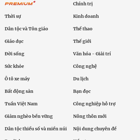
Chính trị
Thời sự
Kinh doanh
Dân tộc và Tôn giáo
Thể thao
Giáo dục
Thế giới
Đời sống
Văn hóa - Giải trí
Sức khỏe
Công nghệ
Ô tô xe máy
Du lịch
Bất động sản
Bạn đọc
Tuần Việt Nam
Công nghiệp hỗ trợ
Giảm nghèo bền vững
Nông thôn mới
Dân tộc thiểu số và miền núi
Nội dung chuyên đề