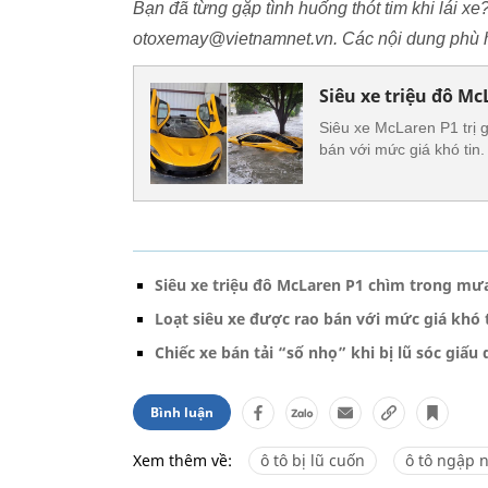
Bạn đã từng gặp tình huống thót tim khi lái xe
otoxemay@vietnamnet.vn. Các nội dung phù h
Siêu xe triệu đô M
Siêu xe McLaren P1 trị g
bán với mức giá khó tin.
Siêu xe triệu đô McLaren P1 chìm trong mưa
Loạt siêu xe được rao bán với mức giá khó t
Chiếc xe bán tải “số nhọ” khi bị lũ sóc giấu
Bình luận
Xem thêm về:
ô tô bị lũ cuốn
ô tô ngập 