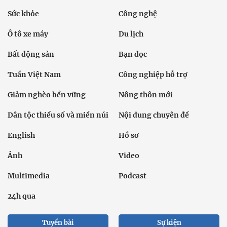
Sức khỏe
Công nghệ
Ô tô xe máy
Du lịch
Bất động sản
Bạn đọc
Tuần Việt Nam
Công nghiệp hỗ trợ
Giảm nghèo bền vững
Nông thôn mới
Dân tộc thiểu số và miền núi
Nội dung chuyên đề
English
Hồ sơ
Ảnh
Video
Multimedia
Podcast
24h qua
Tuyến bài
Sự kiện